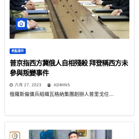
熱點事件
普京指西方冀俄人自相殘殺 拜登稱西方未
參與叛變事件
六月 27, 2023
ADMINS
俄羅斯僱傭兵組織瓦格納集團創辦人普里戈任…