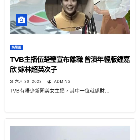
娛樂圈
TVB主播伍楚瑩宣布離職 曾演年輕版鍾嘉
欣 嫁林超英次子
六月 30, 2023
ADMINS
TVB有唔少新聞美女主播，其中一位就係財…