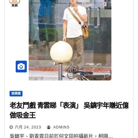
娛樂圈
老友鬥戲 青雲睇「表演」 吳鎮宇年賺近億
做吸金王
六月 24, 2023
ADMINS
吳鎮宇、劉青雲日前於何文田拍攝新片，相隔…