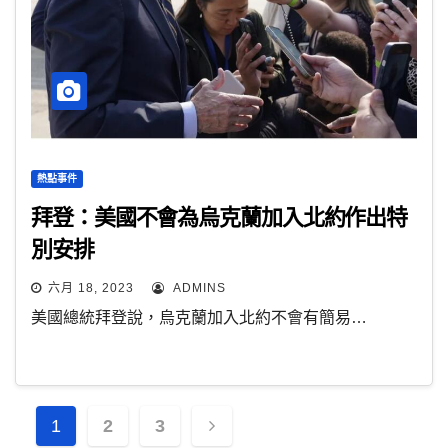
熱點事件
拜登：美國不會為烏克蘭加入北約作出特
別安排
六月 18, 2023
ADMINS
美國總統拜登說，烏克蘭加入北約不會有簡易…
文
1
2
3