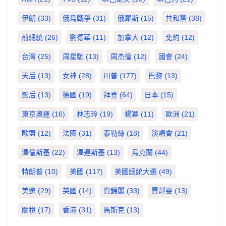
伊朗
(33)
俄烏戰爭
(31)
俄羅斯
(15)
共和黨
(38)
前總統
(26)
劉德華
(11)
加拿大
(12)
北約
(12)
台灣
(25)
周星馳
(13)
周杰倫
(12)
國會
(24)
天后
(13)
女神
(28)
川普
(177)
巴黎
(13)
影后
(13)
德國
(19)
拜登
(64)
日本
(15)
東京奧運
(16)
林志玲
(19)
楊冪
(11)
歐洲
(21)
歐盟
(12)
法國
(31)
泰勒絲
(18)
演唱會
(21)
澤倫斯基
(22)
澤連斯基
(13)
烏克蘭
(44)
特朗普
(10)
美國
(117)
美國總統大選
(49)
美選
(29)
英國
(14)
賀錦麗
(33)
賈靜雯
(13)
關稅
(17)
香港
(31)
馬斯克
(13)