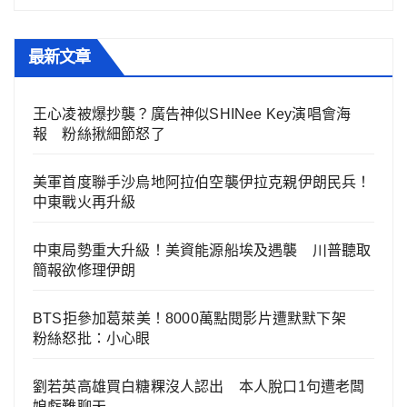
最新文章
王心凌被爆抄襲？廣告神似SHINee Key演唱會海
報 粉絲揪細節怒了
美軍首度聯手沙烏地阿拉伯空襲伊拉克親伊朗民兵！
中東戰火再升級
中東局勢重大升級！美資能源船埃及遇襲 川普聽取
簡報欲修理伊朗
BTS拒參加葛萊美！8000萬點閱影片遭默默下架
粉絲怒批：小心眼
劉若英高雄買白糖粿沒人認出 本人脫口1句遭老闆
娘虧難聊天