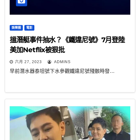
娛樂圈
電影
搵潛艇事件抽水？《鐵違尼號》7月登陸
美加Netflix被狠批
六月 27, 2023
ADMINS
早前潛水器泰坦號下水參觀鐵違尼號殘骸時發…