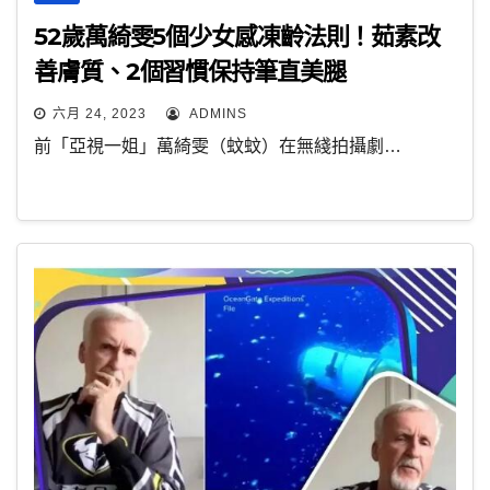
52歲萬綺雯5個少女感凍齡法則！茹素改
善膚質、2個習慣保持筆直美腿
六月 24, 2023
ADMINS
前「亞視一姐」萬綺雯（蚊蚊）在無綫拍攝劇…