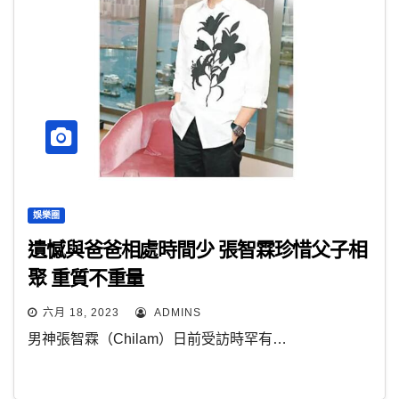
娛樂圈
遺憾與爸爸相處時間少 張智霖珍惜父子相
聚 重質不重量
六月 18, 2023
ADMINS
男神張智霖（Chilam）日前受訪時罕有…