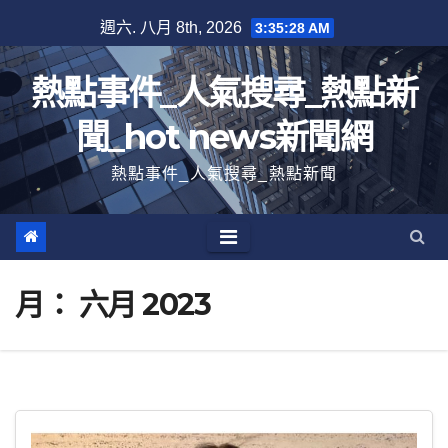
跳
週六. 八月 8th, 2026
3:35:30 AM
至
內
熱點事件_人氣搜尋_熱點新
容
聞_hot news新聞網
熱點事件_人氣搜尋_熱點新聞
月：
六月 2023