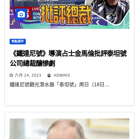
熱點事件
《鐵達尼號》導演占士金馬倫批評泰坦號
公司總裁釀慘劇
六月 24, 2023
ADMINS
鐵達尼號觀光潛水器「泰坦號」周日（18日…