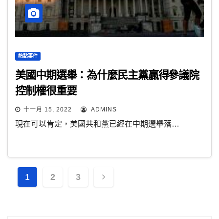
熱點事件
美國中期選舉：為什麼民主黨贏得參議院
控制權很重要
十一月 15, 2022
ADMINS
現在可以肯定，美國共和黨已經在中期選舉落…
文
1
2
3
章
分