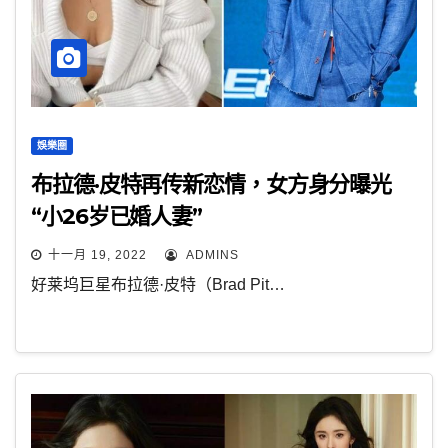
娛樂圈
布拉德·皮特再传新恋情，女方身分曝光
“小26岁已婚人妻”
十一月 19, 2022
ADMINS
好莱坞巨星布拉德·皮特（Brad Pit…