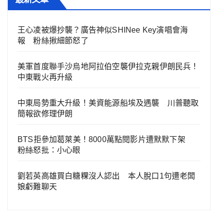
王心凌被爆抄襲？廣告神似SHINee Key演唱會海
報 粉絲揪細節怒了
美軍首度聯手沙烏地阿拉伯空襲伊拉克親伊朗民兵！
中東戰火再升級
中東局勢重大升級！美資能源船埃及遇襲 川普聽取
簡報欲修理伊朗
BTS拒參加葛萊美！8000萬點閱影片遭默默下架
粉絲怒批：小心眼
劉若英高雄買白糖粿沒人認出 本人脫口1句遭老闆
娘虧難聊天