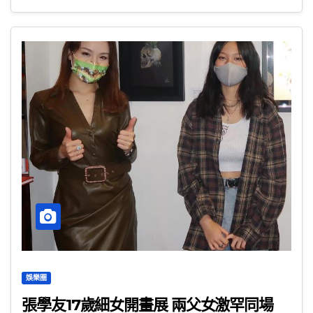
娛樂圈
張學友17歲細女開畫展 兩父女激罕同場