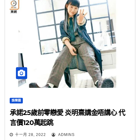
娛樂圈
承諾25歲前零戀愛 炎明熹講金唔講心 代
言價120萬起跳
十一月 28, 2022
ADMINS