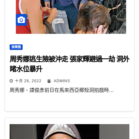
娛樂圈
周秀娜逃生險被沖走 張家輝避過一劫 洞外
睹水位暴升
十月 28, 2022
ADMINS
周秀娜、譚俊彥前日在馬來西亞椰殼洞拍戲時…