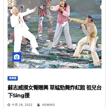
娛樂圈
蘇志威摸女臀贈興 草蜢勁舞炸紅館 祖兒台
下Sing援
十月 28, 2022
ADMINS