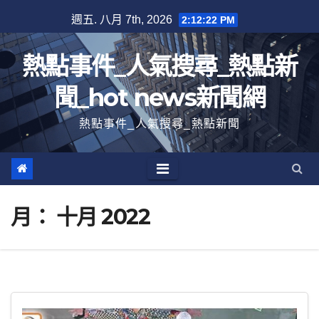
跳
週五. 八月 7th, 2026
2:12:24 PM
至
內
熱點事件_人氣搜尋_熱點新
容
聞_hot news新聞網
熱點事件_人氣搜尋_熱點新聞
月：
十月 2022