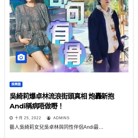
娛樂圈
吳綺莉爆卓林流浪街頭真相 炮轟新抱
Andi稱病唔做嘢！
十月 25, 2022
ADMINS
藝人吳綺莉女兒吳卓林與同性伴侶Andi最…