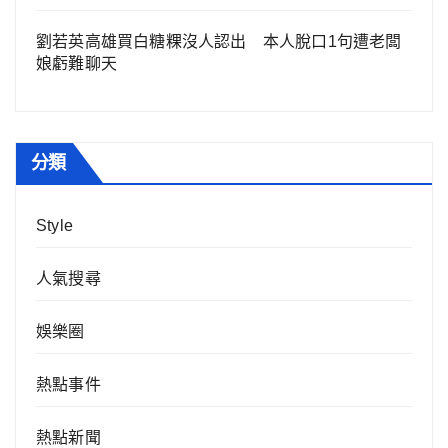
劉若英高雄買白糖粿沒人認出 本人脫口1句遭老闆
娘虧難聊天
分類
Style
人氣搜尋
娛樂圈
熱點事件
熱點新聞