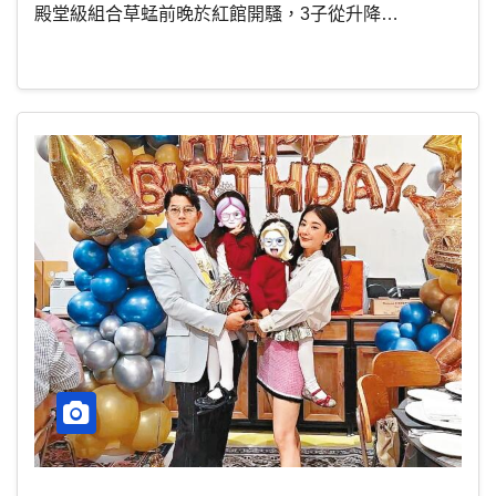
殿堂級組合草蜢前晚於紅館開騷，3子從升降…