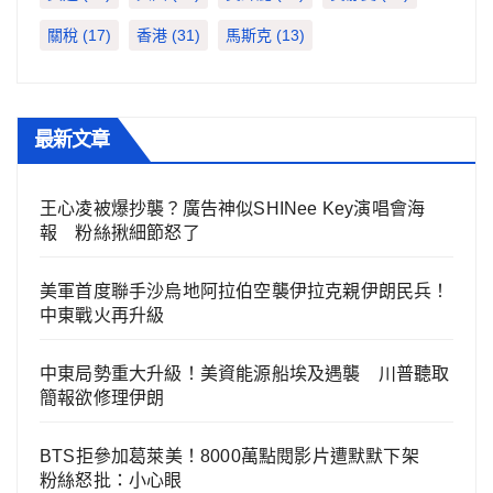
關稅
(17)
香港
(31)
馬斯克
(13)
最新文章
王心凌被爆抄襲？廣告神似SHINee Key演唱會海
報 粉絲揪細節怒了
美軍首度聯手沙烏地阿拉伯空襲伊拉克親伊朗民兵！
中東戰火再升級
中東局勢重大升級！美資能源船埃及遇襲 川普聽取
簡報欲修理伊朗
BTS拒參加葛萊美！8000萬點閱影片遭默默下架
粉絲怒批：小心眼