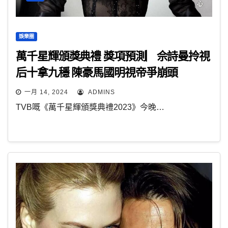
娛樂圈
萬千星輝頒獎典禮 獎項預測︳佘詩曼拎視
后十拿九穩 陳豪馬國明視帝爭崩頭
一月 14, 2024
ADMINS
TVB嘅《萬千星輝頒獎典禮2023》今晚…