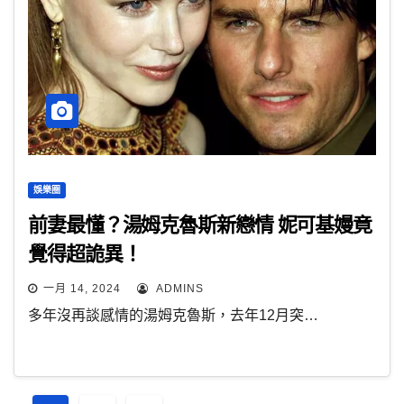
娛樂圈
前妻最懂？湯姆克魯斯新戀情 妮可基嫚竟
覺得超詭異！
一月 14, 2024
ADMINS
多年沒再談感情的湯姆克魯斯，去年12月突…