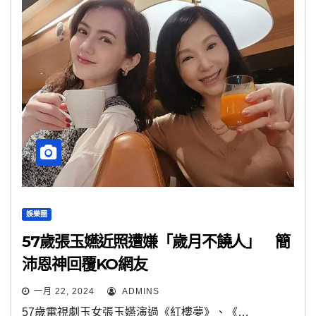
娛樂圈
57歲張玉嬿近照遭嫌「歲月不饒人」 簡
沛恩神回覆KO網友
一月 22, 2024
ADMINS
57歲電視劇玉女張玉嬿演過《紅樓夢》、《…