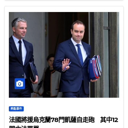
熱點事件
法國將援烏克蘭78門凱薩自走砲 其中12