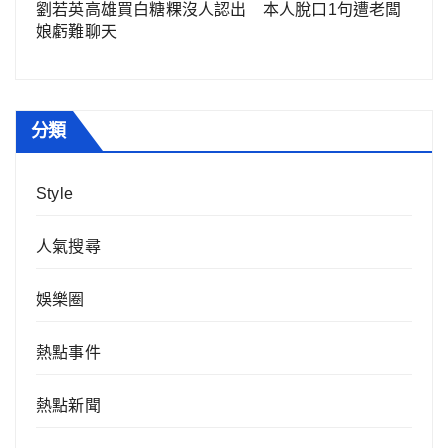
劉若英高雄買白糖粿沒人認出 本人脫口1句遭老闆
娘虧難聊天
分類
Style
人氣搜尋
娛樂圈
熱點事件
熱點新聞