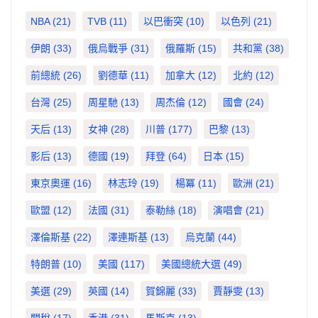
NBA
(21)
TVB
(11)
以巴衝突
(10)
以色列
(21)
伊朗
(33)
俄烏戰爭
(31)
俄羅斯
(15)
共和黨
(38)
前總統
(26)
劉德華
(11)
加拿大
(12)
北約
(12)
台灣
(25)
周星馳
(13)
周杰倫
(12)
國會
(24)
天后
(13)
女神
(28)
川普
(177)
巴黎
(13)
影后
(13)
德國
(19)
拜登
(64)
日本
(15)
東京奧運
(16)
林志玲
(19)
楊冪
(11)
歐洲
(21)
歐盟
(12)
法國
(31)
泰勒絲
(18)
演唱會
(21)
澤倫斯基
(22)
澤連斯基
(13)
烏克蘭
(44)
特朗普
(10)
美國
(117)
美國總統大選
(49)
美選
(29)
英國
(14)
賀錦麗
(33)
賈靜雯
(13)
關稅
(17)
香港
(31)
馬斯克
(13)