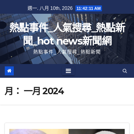
跳
週一. 八月 10th, 2026
11:42:13 AM
至
內
熱點事件_人氣搜尋_熱點新
容
聞_hot news新聞網
熱點事件_人氣搜尋_熱點新聞
月：
一月 2024