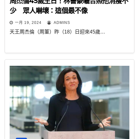
周杰倫45歲生日！林書豪曬合照他消瘦不
少 眾人嚇壞：這個最不像
一月 19, 2024
ADMINS
天王周杰倫（周董）昨（18）日迎來45歲…