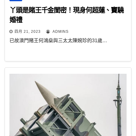
丫頭是賭王千金閨密！現身何超蓮、竇驍
婚禮
四月 21, 2023
ADMINS
已故澳門賭王何鴻燊與三太太陳婉珍的31歲…