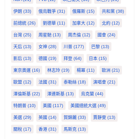
伊朗
(33)
俄烏戰爭
(31)
俄羅斯
(15)
共和黨
(38)
前總統
(26)
劉德華
(11)
加拿大
(12)
北約
(12)
台灣
(25)
周星馳
(13)
周杰倫
(12)
國會
(24)
天后
(13)
女神
(28)
川普
(177)
巴黎
(13)
影后
(13)
德國
(19)
拜登
(64)
日本
(15)
東京奧運
(16)
林志玲
(19)
楊冪
(11)
歐洲
(21)
歐盟
(12)
法國
(31)
泰勒絲
(18)
演唱會
(21)
澤倫斯基
(22)
澤連斯基
(13)
烏克蘭
(44)
特朗普
(10)
美國
(117)
美國總統大選
(49)
美選
(29)
英國
(14)
賀錦麗
(33)
賈靜雯
(13)
關稅
(17)
香港
(31)
馬斯克
(13)