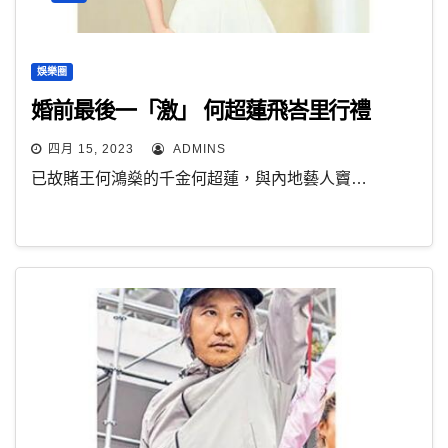
娛樂圈
婚前最後一「激」 何超蓮飛峇里行禮
四月 15, 2023
ADMINS
已故賭王何鴻燊的千金何超蓮，與內地藝人竇…