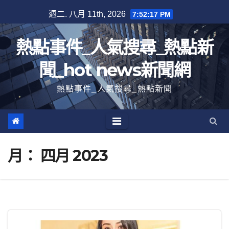
跳
週二. 八月 11th, 2026
7:52:20 PM
至
內
熱點事件_人氣搜尋_熱點新
容
聞_hot news新聞網
熱點事件_人氣搜尋_熱點新聞
月：
四月 2023