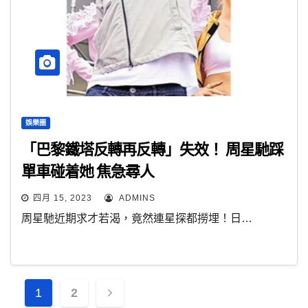
娛樂圈
「巴黎鐵塔反轉再反轉」失效！ 周星馳踩
單車碰着她 焦急尋人
四月 15, 2023
ADMINS
周星馳近期求才若渴，竟然連星探都撈埋！日…
文
1
2