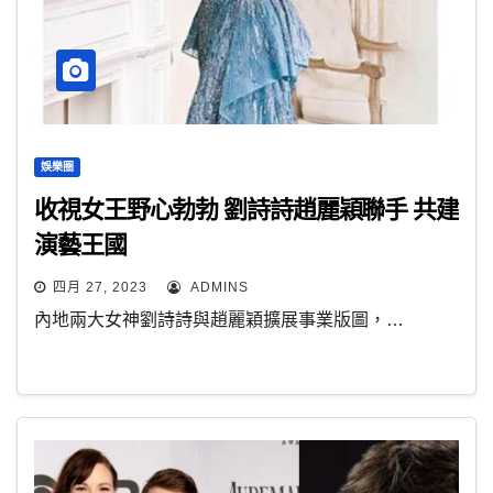
娛樂圈
收視女王野心勃勃 劉詩詩趙麗穎聯手 共建
演藝王國
四月 27, 2023
ADMINS
內地兩大女神劉詩詩與趙麗穎擴展事業版圖，…