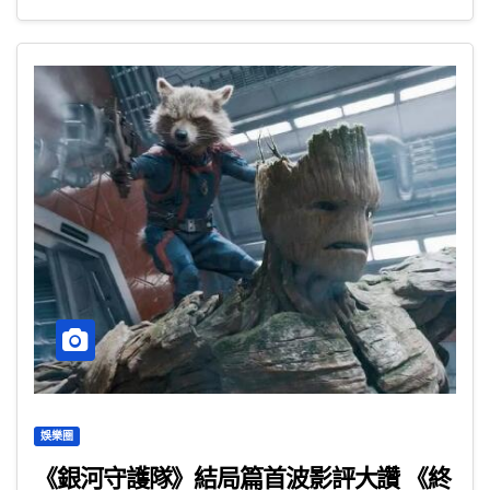
娛樂圈
《銀河守護隊》結局篇首波影評大讚 《終