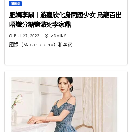
娛樂圈
肥媽李鼎丨游嘉欣化身問題少女 烏龍百出
唔識分糖鹽激死李家鼎
四月 27, 2023
ADMINS
肥媽（Maria Cordero）和李家…