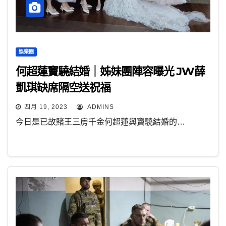
娛樂圈
何超蓮竇驍結婚｜姊妹團陣容曝光 JW薛
凱琪缺席隔空送祝福
四月 19, 2023
ADMINS
今日是已故賭王三房千金何超蓮與竇驍結婚的…