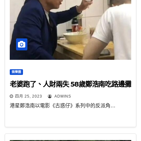
娛樂圈
老婆跑了、人財兩失 58歲鄭浩南吃路邊攤
四月 25, 2023
ADMINS
港星鄭浩南以電影《古惑仔》系列中的反派角…