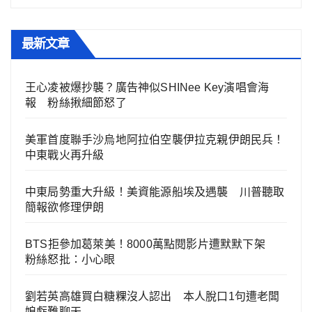
最新文章
王心凌被爆抄襲？廣告神似SHINee Key演唱會海
報 粉絲揪細節怒了
美軍首度聯手沙烏地阿拉伯空襲伊拉克親伊朗民兵！
中東戰火再升級
中東局勢重大升級！美資能源船埃及遇襲 川普聽取
簡報欲修理伊朗
BTS拒參加葛萊美！8000萬點閱影片遭默默下架
粉絲怒批：小心眼
劉若英高雄買白糖粿沒人認出 本人脫口1句遭老闆
娘虧難聊天