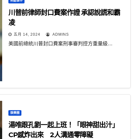
熱點事件
川普前律師封口費案作證 承認說謊和霸
凌
五月 14, 2024
ADMINS
美國前總統川普封口費案刑事審判控方重量級…
娛樂圈
湯唯跟孔劉一起上班！「眼神甜出汁」
CP感炸出來 2人溝通零障礙