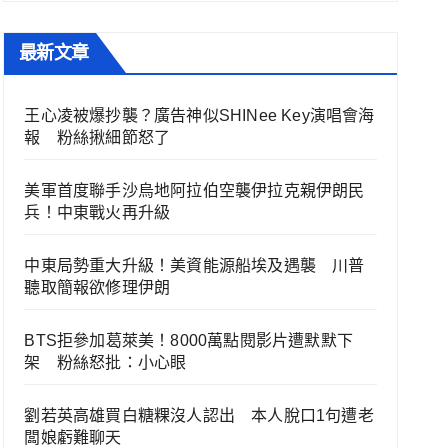
最新文章
王心凌被爆抄襲？廣告神似SHINee Key演唱會海
報 粉絲揪細節怒了
美軍首度聯手沙烏地阿拉伯空襲伊拉克親伊朗民
兵！中東戰火再升級
中東局勢重大升級！美資能源船埃及遇襲 川普
聽取簡報欲修理伊朗
BTS拒參加葛萊美！8000萬點閱影片遭默默下
架 粉絲怒批：小心眼
劉若英高雄買白糖粿沒人認出 本人脫口1句遭老
闆娘虧難聊天