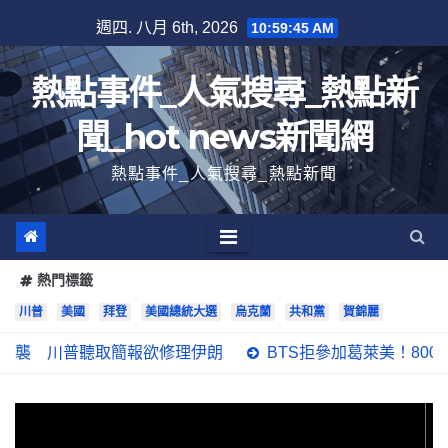
跳
週四. 八月 6th, 2026
10:59:46 AM
至
內
熱點事件_人氣搜尋_熱點新
容
聞_hot news新聞網
熱點事件_人氣搜尋_熱點新聞
熱門標籤
川普
美國
拜登
美國總統大選
烏克蘭
共和黨
賀錦麗
聽取簡報欲修理伊朗
BTS拒參加葛萊美！8000萬點閱影