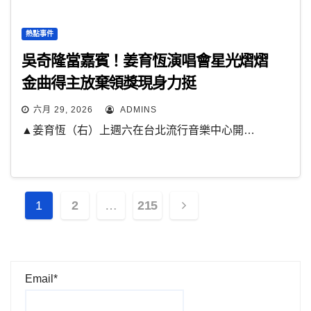
熱點事件
吳奇隆當嘉賓！姜育恆演唱會星光熠熠
金曲得主放棄領獎現身力挺
六月 29, 2026
ADMINS
▲姜育恆（右）上週六在台北流行音樂中心開…
文
1
2
…
215
章
分
Email*
頁