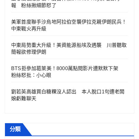
報 粉絲揪細節怒了
美軍首度聯手沙烏地阿拉伯空襲伊拉克親伊朗民兵！
中東戰火再升級
中東局勢重大升級！美資能源船埃及遇襲 川普聽取
簡報欲修理伊朗
BTS拒參加葛萊美！8000萬點閱影片遭默默下架
粉絲怒批：小心眼
劉若英高雄買白糖粿沒人認出 本人脫口1句遭老闆
娘虧難聊天
分類