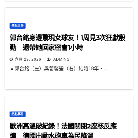
熱點事件
郭台銘身邊驚現女球友！1周見3次狂獻殷
勤 還帶她回家密會1小時
六月 29, 2026
ADMINS
▲郭台銘（左）與曾馨瑩（右）結婚18年，…
熱點事件
歐洲高溫破紀錄！法國關閉2座核反應
爐 德國出動水砲車為民降溫