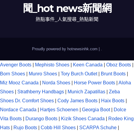
聞_hot news新聞網
熱點事件_人氣搜尋_熱點新聞
Proudly powered by hotnewsinhk.com
|
.
Avenger Boots
|
Mephisto Shoes
|
Keen Canada
|
Oboz Boots
|
Born Shoes
|
Munro Shoes
|
Tory Burch Outlet
|
Brunt Boots
|
Miz Mooz Canada
|
Norda Shoes
|
Horse Power Boots
|
Aloha
Shoes
|
Strathberry Handbags
|
Munich Zapatillas
|
Zeba
Shoes
Dr. Comfort Shoes
|
Cody James Boots
|
Haix Boots
|
Nordace Canada
|
Hartjes Schoenen
|
Georgia Boot
|
Dolce
Vita Boots
|
Durango Boots
|
Kizik Shoes Canada
|
Rodeo King
Hats
|
Rujo Boots
|
Cobb Hill Shoes
|
SCARPA Schuhe
|