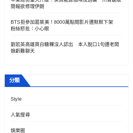
簡報欲修理伊朗
BTS拒參加葛萊美！8000萬點閱影片遭默默下架
粉絲怒批：小心眼
劉若英高雄買白糖粿沒人認出 本人脫口1句遭老闆
娘虧難聊天
分類
Style
人氣搜尋
娛樂圈