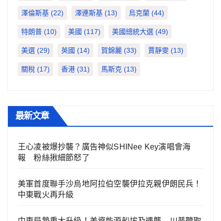
澤倫斯基
(22)
澤連斯基
(13)
烏克蘭
(44)
特朗普
(10)
美國
(117)
美國總統大選
(49)
美選
(29)
英國
(14)
賀錦麗
(33)
賈靜雯
(13)
關稅
(17)
香港
(31)
馬斯克
(13)
最新文章
王心凌被爆抄襲？廣告神似SHINee Key演唱會海
報 粉絲揪細節怒了
美軍首度聯手沙烏地阿拉伯空襲伊拉克親伊朗民兵！
中東戰火再升級
中東局勢重大升級！美資能源船埃及遇襲 川普聽取