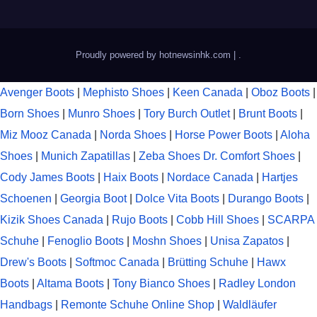
Proudly powered by hotnewsinhk.com
|
.
Avenger Boots
|
Mephisto Shoes
|
Keen Canada
|
Oboz Boots
|
Born Shoes
|
Munro Shoes
|
Tory Burch Outlet
|
Brunt Boots
|
Miz Mooz Canada
|
Norda Shoes
|
Horse Power Boots
|
Aloha
Shoes
|
Munich Zapatillas
|
Zeba Shoes
Dr. Comfort Shoes
|
Cody James Boots
|
Haix Boots
|
Nordace Canada
|
Hartjes
Schoenen
|
Georgia Boot
|
Dolce Vita Boots
|
Durango Boots
|
Kizik Shoes Canada
|
Rujo Boots
|
Cobb Hill Shoes
|
SCARPA
Schuhe
|
Fenoglio Boots
|
Moshn Shoes
|
Unisa Zapatos
|
Drew's Boots
|
Softmoc Canada
|
Brütting Schuhe
|
Hawx
Boots
|
Altama Boots
|
Tony Bianco Shoes
|
Radley London
Handbags
|
Remonte Schuhe Online Shop
|
Waldläufer