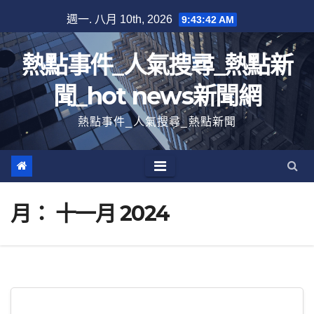
跳
週一. 八月 10th, 2026
9:43:43 AM
至
內
熱點事件_人氣搜尋_熱點新
容
聞_hot news新聞網
熱點事件_人氣搜尋_熱點新聞
月：
十一月 2024