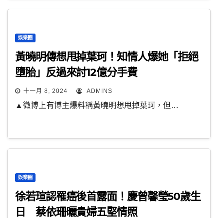
娛樂圈
黃曉明傳想甩掉葉珂！知情人爆她「拒絕
墮胎」反過來討12億分手費
十一月 8, 2024
ADMINS
▲微博上有博主爆料稱黃曉明想甩掉葉珂，但…
娛樂圈
徐若瑄認罹癌後首露面！慶曾馨瑩50歲生
日 蔡依珊曬貴婦五堅情照