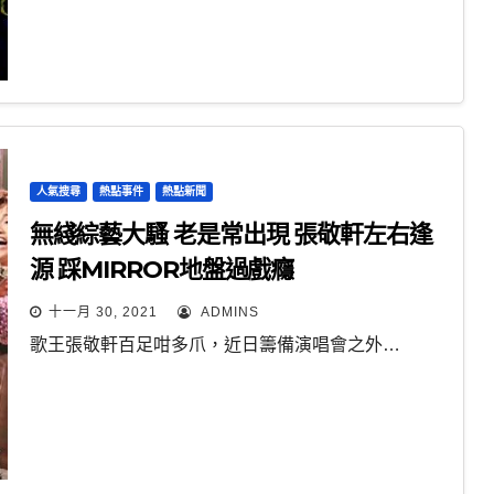
人氣搜尋
熱點事件
熱點新聞
無綫綜藝大騷 老是常出現 張敬軒左右逢
源 踩MIRROR地盤過戲癮
十一月 30, 2021
ADMINS
歌王張敬軒百足咁多爪，近日籌備演唱會之外…