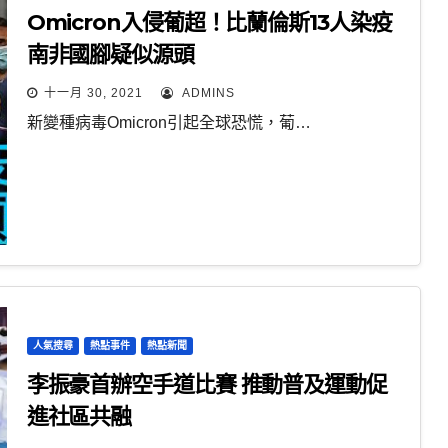
Omicron入侵葡超！比蘭倫斯13人染疫
南非國腳疑似源頭
十一月 30, 2021
ADMINS
新變種病毒Omicron引起全球恐慌，葡…
人氣搜尋
熱點事件
熱點新聞
李振豪首辦空手道比賽 推動普及運動促
進社區共融