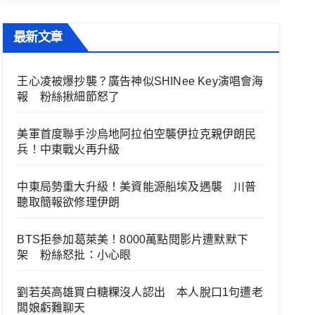
最新文章
王心凌被爆抄襲？廣告神似SHINee Key演唱會海
報 粉絲揪細節怒了
美軍首度聯手沙烏地阿拉伯空襲伊拉克親伊朗民
兵！中東戰火再升級
中東局勢重大升級！美資能源船埃及遇襲 川普
聽取簡報欲修理伊朗
BTS拒參加葛萊美！8000萬點閱影片遭默默下
架 粉絲怒批：小心眼
劉若英高雄買白糖粿沒人認出 本人脫口1句遭老
闆娘虧難聊天