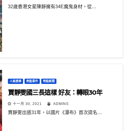
32歲香港女星陳靜擁有34E魔鬼身材，從…
人氣搜尋
熱點事件
熱點新聞
賈靜雯國三長這樣 好友：轉眼30年
十一月 30, 2021
ADMINS
賈靜雯出道31年，以國片《瀑布》首次提名…