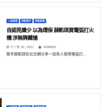
人氣搜尋
熱點事件
熱點新聞
自認見識少 以為環保 薛凱琪買電弧打火
機 涉無牌藏槍
十一月 30, 2021
ADMINS
歌手薛凱琪在社交網分享一段有人使用電弧打…