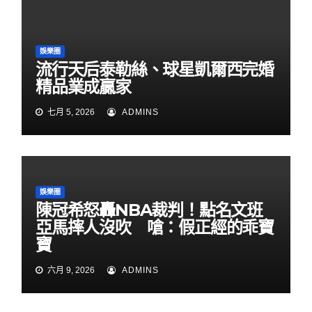
娛樂圈
流行天后泰勒絲、球星凱爾西完婚
精品業成贏家
七月 5, 2026
ADMINS
娛樂圈
陳冠希怒轟NBA裁判！點名文班
亞馬摔人沒吹 嗆：假正經的乖寶
寶
六月 9, 2026
ADMINS