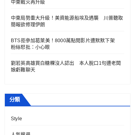
中東戰火再升級
中東局勢重大升級！美資能源船埃及遇襲 川普聽取
簡報欲修理伊朗
BTS拒參加葛萊美！8000萬點閱影片遭默默下架
粉絲怒批：小心眼
劉若英高雄買白糖粿沒人認出 本人脫口1句遭老闆
娘虧難聊天
分類
Style
人氣搜尋