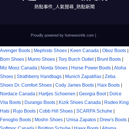
熱點事件_人氣搜尋_熱點新聞
Proudly powered by hotnewsinhk.com
|
.
Avenger Boots
|
Mephisto Shoes
|
Keen Canada
|
Oboz Boots
|
Born Shoes
|
Munro Shoes
|
Tory Burch Outlet
|
Brunt Boots
|
Miz Mooz Canada
|
Norda Shoes
|
Horse Power Boots
|
Aloha
Shoes
|
Strathberry Handbags
|
Munich Zapatillas
|
Zeba
Shoes
Dr. Comfort Shoes
|
Cody James Boots
|
Haix Boots
|
Nordace Canada
|
Hartjes Schoenen
|
Georgia Boot
|
Dolce
Vita Boots
|
Durango Boots
|
Kizik Shoes Canada
|
Rodeo King
Hats
|
Rujo Boots
|
Cobb Hill Shoes
|
SCARPA Schuhe
|
Fenoglio Boots
|
Moshn Shoes
|
Unisa Zapatos
|
Drew's Boots
|
Softmoc Canada
|
Brütting Schuhe
|
Hawx Boots
|
Altama