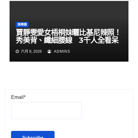
娛樂圈
賈靜雯愛女梧桐妹曬比基尼辣照！
秀美背、纖細腰線 3千人全看呆
六月 9, 2026
ADMINS
Email*