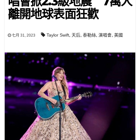
唱會掀2.3級地震 7萬人
離開地球表面狂歡
,
,
,
,
Taylor Swift
天后
泰勒絲
演唱會
美國
七月 31, 2023