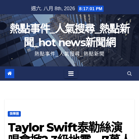
跳
週六. 八月 8th, 2026
8:17:02 PM
至
內
熱點事件_人氣搜尋_熱點新
容
聞_hot news新聞網
熱點事件_人氣搜尋_熱點新聞
娛樂圈
Taylor Swift泰勒絲演