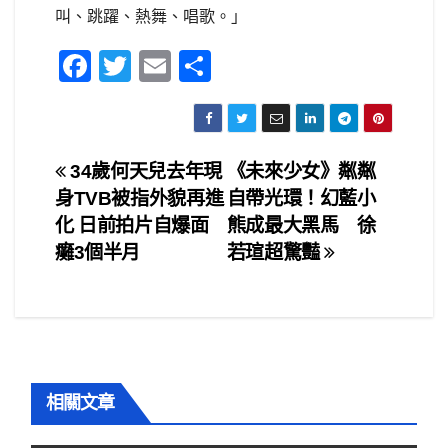
叫、跳躍、熱舞、唱歌。」
F
T
E
S
a
wi
m
h
c
tt
ail
ar
e
er
e
文
34歲何天兒去年現
《未來少女》粼粼
b
身TVB被指外貌再進
自帶光環！幻藍小
章
o
化 日前拍片自爆面
熊成最大黑馬 徐
o
導
癱3個半月
若瑄超驚豔
k
覽
相關文章