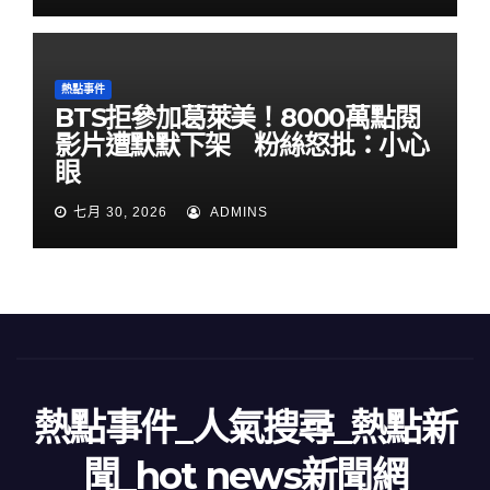
熱點事件
BTS拒參加葛萊美！8000萬點閱
影片遭默默下架 粉絲怒批：小心
眼
七月 30, 2026
ADMINS
熱點事件_人氣搜尋_熱點新
聞_hot news新聞網