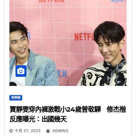
娛樂圈
賈靜雯穿內褲激戰小24歲曾敬驊 修杰楷
反應曝光：出國幾天
十月 27, 2023
ADMINS