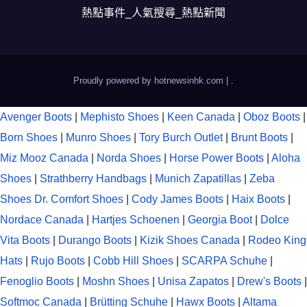
熱點事件_人氣搜尋_熱點新聞
Proudly powered by hotnewsinhk.com
|
.
Avenger Boots
|
Mephisto Shoes
|
Keen Canada
|
Oboz Boots
|
Born Shoes
|
Munro Shoes
|
Tory Burch Outlet
|
Brunt Boots
|
Miz Mooz Canada
|
Norda Shoes
|
Horse Power Boots
|
Aloha
Shoes
|
Strathberry Handbags
|
Munich Zapatillas
|
Zeba
Shoes
Dr. Comfort Shoes
|
Cody James Boots
|
Haix Boots
|
Nordace Canada
|
Hartjes Schoenen
|
Georgia Boot
|
Dolce
Vita Boots
|
Durango Boots
|
Kizik Shoes Canada
|
Rodeo King
Hats
|
Rujo Boots
|
Cobb Hill Shoes
|
SCARPA Schuhe
|
Fenoglio Boots
|
Moshn Shoes
|
Unisa Zapatos
|
Drew's Boots
|
Softmoc Canada
|
Brütting Schuhe
|
Hawx Boots
|
Altama