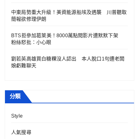
中東局勢重大升級！美資能源船埃及遇襲 川普聽取
簡報欲修理伊朗
BTS拒參加葛萊美！8000萬點閱影片遭默默下架
粉絲怒批：小心眼
劉若英高雄買白糖粿沒人認出 本人脫口1句遭老闆
娘虧難聊天
分類
Style
人氣搜尋