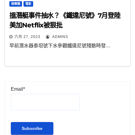
娛樂圈
電影
搵潛艇事件抽水？《鐵違尼號》7月登陸
美加Netflix被狠批
六月 27, 2023
ADMINS
早前潛水器泰坦號下水參觀鐵違尼號殘骸時發…
Email*