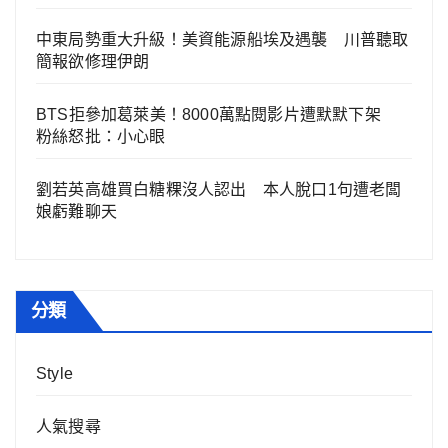
中東局勢重大升級！美資能源船埃及遇襲 川普聽取
簡報欲修理伊朗
BTS拒參加葛萊美！8000萬點閱影片遭默默下架
粉絲怒批：小心眼
劉若英高雄買白糖粿沒人認出 本人脫口1句遭老闆
娘虧難聊天
分類
Style
人氣搜尋