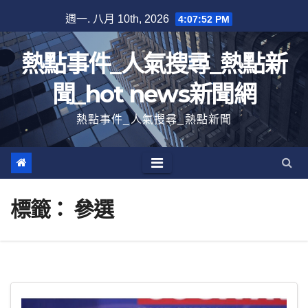
跳
週一. 八月 10th, 2026
4:07:53 PM
至
內
熱點事件_人氣搜尋_熱點新
容
聞_hot news新聞網
熱點事件_人氣搜尋_熱點新聞
標籤：
參選