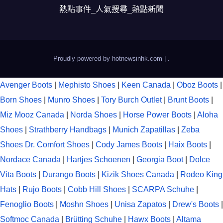
熱點事件_人氣搜尋_熱點新聞
Proudly powered by hotnewsinhk.com
|
.
Avenger Boots
|
Mephisto Shoes
|
Keen Canada
|
Oboz Boots
|
Born Shoes
|
Munro Shoes
|
Tory Burch Outlet
|
Brunt Boots
|
Miz Mooz Canada
|
Norda Shoes
|
Horse Power Boots
|
Aloha
Shoes
|
Strathberry Handbags
|
Munich Zapatillas
|
Zeba
Shoes
Dr. Comfort Shoes
|
Cody James Boots
|
Haix Boots
|
Nordace Canada
|
Hartjes Schoenen
|
Georgia Boot
|
Dolce
Vita Boots
|
Durango Boots
|
Kizik Shoes Canada
|
Rodeo King
Hats
|
Rujo Boots
|
Cobb Hill Shoes
|
SCARPA Schuhe
|
Fenoglio Boots
|
Moshn Shoes
|
Unisa Zapatos
|
Drew's Boots
|
Softmoc Canada
|
Brütting Schuhe
|
Hawx Boots
|
Altama