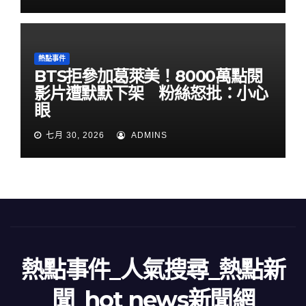
熱點事件
BTS拒參加葛萊美！8000萬點閱
影片遭默默下架 粉絲怒批：小心
眼
七月 30, 2026
ADMINS
熱點事件_人氣搜尋_熱點新
聞_hot news新聞網