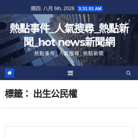
跳
週四. 八月 6th, 2026
3:31:01 AM
至
內
熱點事件_人氣搜尋_熱點新
容
聞_hot news新聞網
熱點事件_人氣搜尋_熱點新聞
標籤：
出生公民權