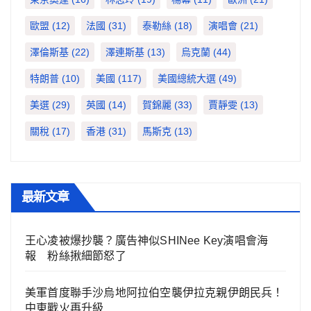
歐盟
(12)
法國
(31)
泰勒絲
(18)
演唱會
(21)
澤倫斯基
(22)
澤連斯基
(13)
烏克蘭
(44)
特朗普
(10)
美國
(117)
美國總統大選
(49)
美選
(29)
英國
(14)
賀錦麗
(33)
賈靜雯
(13)
關稅
(17)
香港
(31)
馬斯克
(13)
最新文章
王心凌被爆抄襲？廣告神似SHINee Key演唱會海
報 粉絲揪細節怒了
美軍首度聯手沙烏地阿拉伯空襲伊拉克親伊朗民兵！
中東戰火再升級