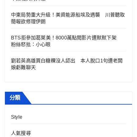
中東局勢重大升級！美資能源船埃及遇襲 川普聽取
簡報欲修理伊朗
BTS拒參加葛萊美！8000萬點閱影片遭默默下架
粉絲怒批：小心眼
劉若英高雄買白糖粿沒人認出 本人脫口1句遭老闆
娘虧難聊天
分類
Style
人氣搜尋