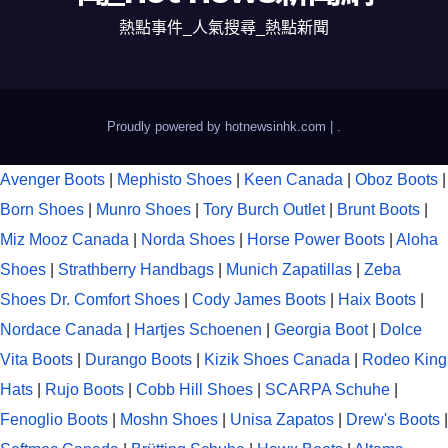
熱點事件_人氣搜尋_熱點新聞
Proudly powered by hotnewsinhk.com
|
.
Avenger Boots
|
Mephisto Shoes
|
Keen Canada
|
Oboz Boots
|
Born Shoes
|
Munro Shoes
|
Tory Burch Outlet
|
Brunt Boots
|
Miz Mooz Canada
|
Norda Shoes
|
Horse Power Boots
|
Aloha
Shoes
|
Strathberry Handbags
|
Munich Zapatillas
|
Zeba
Shoes
Dr. Comfort Shoes
|
Cody James Boots
|
Haix Boots
|
Nordace Canada
|
Hartjes Schoenen
|
Georgia Boot
|
Dolce
Vita Boots
|
Durango Boots
|
Kizik Shoes Canada
|
Rodeo King
Hats
|
Rujo Boots
|
Cobb Hill Shoes
|
SCARPA Schuhe
|
Fenoglio Boots
|
Moshn Shoes
|
Unisa Zapatos
|
Drew's Boots
|