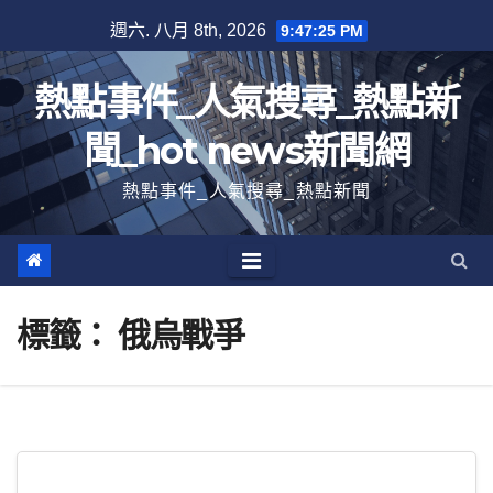
跳
週六. 八月 8th, 2026
9:47:26 PM
至
內
熱點事件_人氣搜尋_熱點新
容
聞_hot news新聞網
熱點事件_人氣搜尋_熱點新聞
標籤：
俄烏戰爭