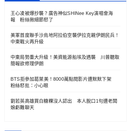
王心凌被爆抄襲？廣告神似SHINee Key演唱會海
報 粉絲揪細節怒了
美軍首度聯手沙烏地阿拉伯空襲伊拉克親伊朗民兵！
中東戰火再升級
中東局勢重大升級！美資能源船埃及遇襲 川普聽取
簡報欲修理伊朗
BTS拒參加葛萊美！8000萬點閱影片遭默默下架
粉絲怒批：小心眼
劉若英高雄買白糖粿沒人認出 本人脫口1句遭老闆
娘虧難聊天