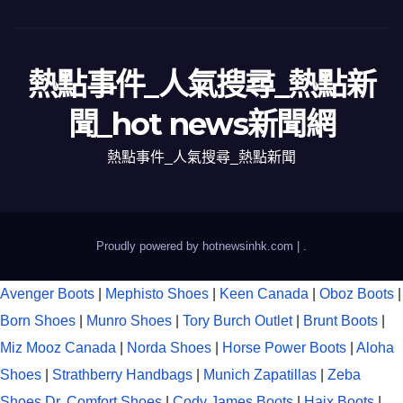
熱點事件_人氣搜尋_熱點新
聞_hot news新聞網
熱點事件_人氣搜尋_熱點新聞
Proudly powered by hotnewsinhk.com
|
.
Avenger Boots
|
Mephisto Shoes
|
Keen Canada
|
Oboz Boots
|
Born Shoes
|
Munro Shoes
|
Tory Burch Outlet
|
Brunt Boots
|
Miz Mooz Canada
|
Norda Shoes
|
Horse Power Boots
|
Aloha
Shoes
|
Strathberry Handbags
|
Munich Zapatillas
|
Zeba
Shoes
Dr. Comfort Shoes
|
Cody James Boots
|
Haix Boots
|