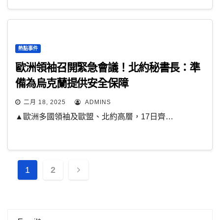
熱點事件
歐洲領袖召開緊急會議！北約秘書長：準
備為烏克蘭提供安全保障
二月 18, 2025
ADMINS
▲歐洲多國領袖及歐盟、北約高層，17日齊…
文
1
2
章
分