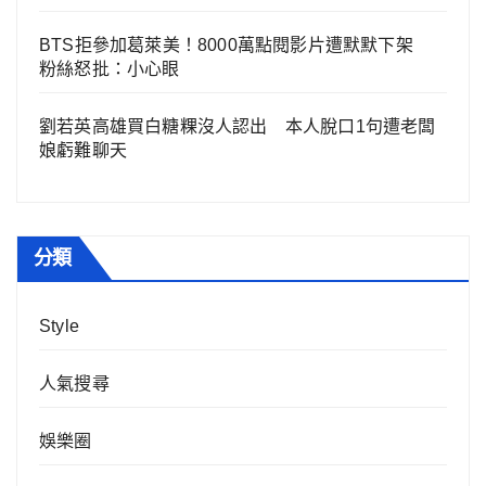
BTS拒參加葛萊美！8000萬點閱影片遭默默下架
粉絲怒批：小心眼
劉若英高雄買白糖粿沒人認出 本人脫口1句遭老闆
娘虧難聊天
分類
Style
人氣搜尋
娛樂圈