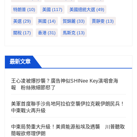
特朗普
(10)
美國
(117)
美國總統大選
(49)
美選
(29)
英國
(14)
賀錦麗
(33)
賈靜雯
(13)
關稅
(17)
香港
(31)
馬斯克
(13)
最新文章
王心凌被爆抄襲？廣告神似SHINee Key演唱會海
報 粉絲揪細節怒了
美軍首度聯手沙烏地阿拉伯空襲伊拉克親伊朗民兵！
中東戰火再升級
中東局勢重大升級！美資能源船埃及遇襲 川普聽取
簡報欲修理伊朗