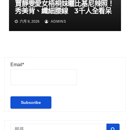
賈靜雯愛女梧桐妹曬比基尼辣照！
秀美背、纖細腰線 3千人全看呆
六月 9, 2026
ADMINS
Email*