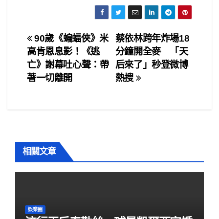
a
wi
m
h
c
tt
ail
ar
e
er
e
文
90歲《蝙蝠俠》米
蔡依林跨年炸場18
b
高肯恩息影！《逃
分鐘開全麥 「天
章
o
亡》謝幕吐心聲：帶
后來了」秒登微博
o
導
著一切離開
熱搜
k
覽
相關文章
娛樂圈