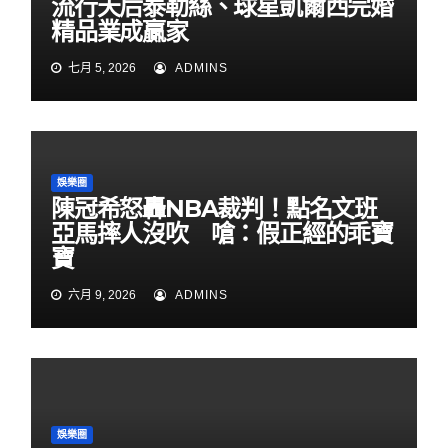
流行天后泰勒絲、球星凱爾西完婚
精品業成贏家
七月 5, 2026
ADMINS
娛樂圈
陳冠希怒轟NBA裁判！點名文班
亞馬摔人沒吹 嗆：假正經的乖寶
寶
六月 9, 2026
ADMINS
娛樂圈