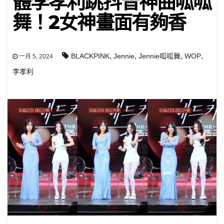
體李孝利跳抖音神曲呱呱
舞！2女神畫面有夠香
,
,
,
,
BLACKPINK
Jennie
Jennie呱呱舞
WOP
一月 5, 2024
李孝利