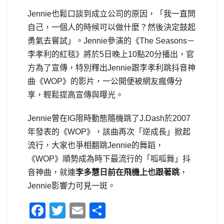
Jennie也鬆口談到成立公司的原因，「我一直問
自己，一個人的時候可以做什麼？然後決定鼓起
勇氣去嘗試」。Jennie參演的《The Seasons－
李孝利的紅毯》將於5日晚上10點20分播出，官
方為了宣傳，特別釋出Jennie跟李孝利跳抖音神
曲《WOP》的影片，一公開便被網友瘋傳分
享，輕鬆提高宣傳與曝光。
Jennie曾在IG限時動態隨機跳了J.Dash於2007
年發表的《WOP》，該曲再次「逆成長」掀起
流行，大家也爭相翻跳Jennie的舞蹈，
《WOP》順勢成為時下最流行的「呱呱舞」抖
音神曲，就連
李多慧日前在飛機上也跟著跳
，
Jennie影響力可見一斑。
F
T
E
S