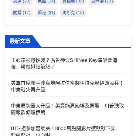
美選
(29)
英國
(14)
賀錦麗
(33)
賈靜雯
(13)
關稅
(17)
香港
(31)
馬斯克
(13)
最新文章
王心凌被爆抄襲？廣告神似SHINee Key演唱會海
報 粉絲揪細節怒了
美軍首度聯手沙烏地阿拉伯空襲伊拉克親伊朗民兵！
中東戰火再升級
中東局勢重大升級！美資能源船埃及遇襲 川普聽取
簡報欲修理伊朗
BTS拒參加葛萊美！8000萬點閱影片遭默默下架
粉絲怒批：小心眼