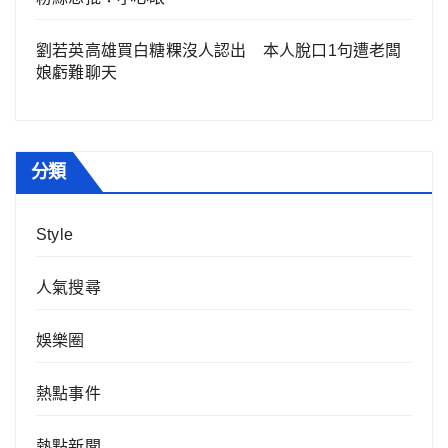
劉若英高雄買白糖粿沒人認出 本人脫口1句遭老闆
娘虧難聊天
分類
Style
人氣搜尋
娛樂圈
熱點事件
熱點新聞