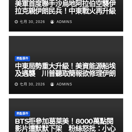
美軍首度聯手沙烏地阿拉伯空襲伊
拉克親伊朗民兵！中東戰火再升級
七月 30, 2026
ADMINS
熱點事件
中東局勢重大升級！美資能源船埃
及遇襲 川普聽取簡報欲修理伊朗
七月 30, 2026
ADMINS
熱點事件
BTS拒參加葛萊美！8000萬點閱
影片遭默默下架 粉絲怒批：小心