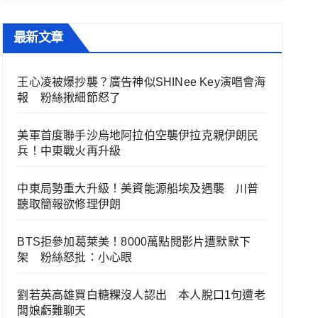
最新文章
王心凌被爆抄襲？廣告神似SHINee Key演唱會海
報 粉絲揪細節怒了
美軍首度聯手沙烏地阿拉伯空襲伊拉克親伊朗民
兵！中東戰火再升級
中東局勢重大升級！美資能源船埃及遇襲 川普
聽取簡報欲修理伊朗
BTS拒參加葛萊美！8000萬點閱影片遭默默下
架 粉絲怒批：小心眼
劉若英高雄買白糖粿沒人認出 本人脫口1句遭老
闆娘虧難聊天