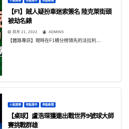
人氣搜尋
熱點事件
熱點新聞
【F1】賊人疑扮車迷索簽名 陸克萊街頭
被劫名錶
四月 21, 2022
ADMINS
【體路專訊】現時在F1積分榜領先的法拉利…
人氣搜尋
熱點事件
熱點新聞
【桌球】盧浩琛獲邀出戰世界9號球大師
賽挑戰群雄