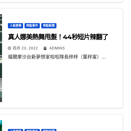
人氣搜尋
熱點事件
熱點新聞
真人娜美熱舞甩髮！44秒短片辣翻了
四月 23, 2022
ADMINS
福爾摩沙台新夢想家啦啦隊長梓梓（董梓甯）…