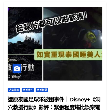
人氣搜尋
熱點事件
熱點新聞
還原泰國足球隊被困事件｜Disney+《洞
穴救援行動》影評：緊張程度堪比娛樂電