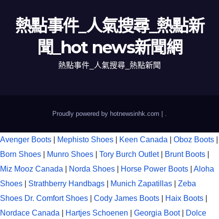
熱點事件_人氣搜尋_熱點新
聞_hot news新聞網
熱點事件_人氣搜尋_熱點新聞
Proudly powered by hotnewsinhk.com
|
.
Avenger Boots
|
Mephisto Shoes
|
Keen Canada
|
Oboz Boots
|
Born Shoes
|
Munro Shoes
|
Tory Burch Outlet
|
Brunt Boots
|
Miz Mooz Canada
|
Norda Shoes
|
Horse Power Boots
|
Aloha
Shoes
|
Strathberry Handbags
|
Munich Zapatillas
|
Zeba
Shoes
Dr. Comfort Shoes
|
Cody James Boots
|
Haix Boots
|
Nordace Canada
|
Hartjes Schoenen
|
Georgia Boot
|
Dolce