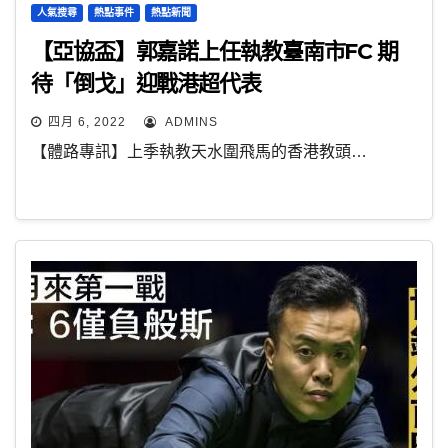
人氣搜尋
熱點事件
熱點新聞
【亞協盃】郭嘉諾上任執教臺南市FC 期
待「倒戈」迎戰港超代表
四月 6, 2022
ADMINS
【體路專訊】上季執教天水圍飛馬的香港教頭…