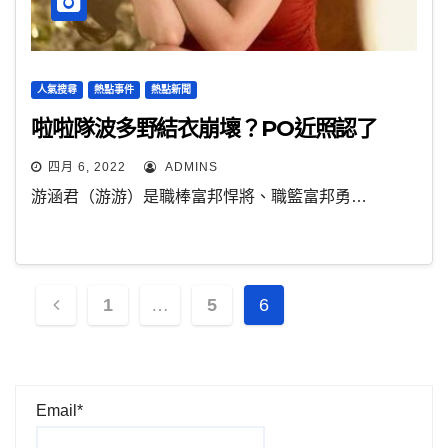
人氣搜尋
熱點事件
熱點新聞
啦啦隊波多野結衣崩壞？PO近照認了
四月 6, 2022
ADMINS
游涵君（游游）是職棒富邦悍將、職籃富邦勇…
文
1
…
5
6
章
分
Email*
頁