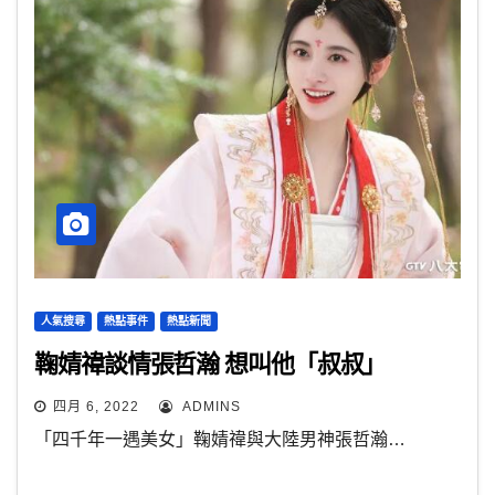
人氣搜尋
熱點事件
熱點新聞
鞠婧禕談情張哲瀚 想叫他「叔叔」
四月 6, 2022
ADMINS
「四千年一遇美女」鞠婧禕與大陸男神張哲瀚…