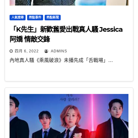
人氣搜尋
熱點事件
熱點新聞
「K先生」新歡舊愛出戰真人騷 Jessica
阿嬌 情敵交鋒
四月 6, 2022
ADMINS
內地真人騷《乘風破浪》未播先成「舌戰場」…