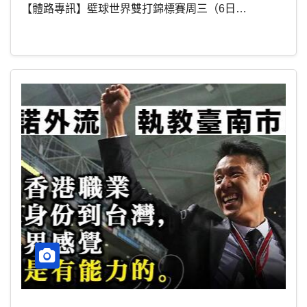
【體路專訊】壁球世界雙打錦標賽周三（6日…