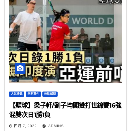
人氣搜尋
熱點事件
熱點新聞
【壁球】梁子軒/劉子均闖雙打世錦賽16強
混雙次日1勝1負
四月 7, 2022
ADMINS