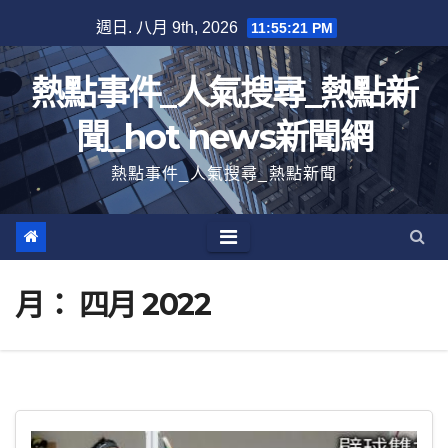
跳
週日. 八月 9th, 2026
11:55:22 PM
至
內
熱點事件_人氣搜尋_熱點新
容
聞_hot news新聞網
熱點事件_人氣搜尋_熱點新聞
月：
四月 2022