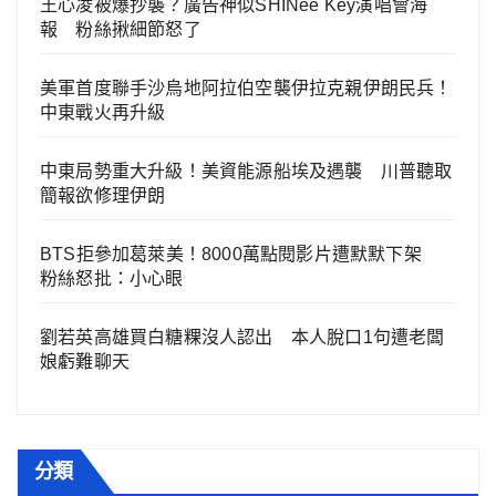
王心凌被爆抄襲？廣告神似SHINee Key演唱會海
報 粉絲揪細節怒了
美軍首度聯手沙烏地阿拉伯空襲伊拉克親伊朗民兵！
中東戰火再升級
中東局勢重大升級！美資能源船埃及遇襲 川普聽取
簡報欲修理伊朗
BTS拒參加葛萊美！8000萬點閱影片遭默默下架
粉絲怒批：小心眼
劉若英高雄買白糖粿沒人認出 本人脫口1句遭老闆
娘虧難聊天
分類