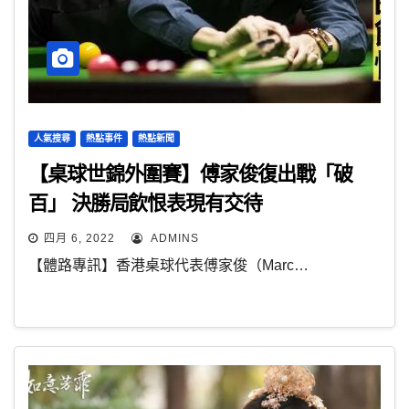
人氣搜尋
熱點事件
熱點新聞
【桌球世錦外圍賽】傅家俊復出戰「破
百」 決勝局飲恨表現有交待
四月 6, 2022
ADMINS
【體路專訊】香港桌球代表傅家俊（Marc…