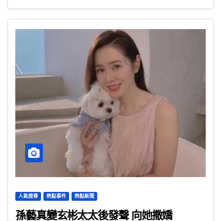
人氣搜尋
熱點事件
熱點新聞
孫藝真變玄彬太太後發聲 向她撒嬌