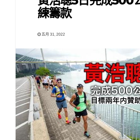
黃浩聰5日完成500
練籌款
五月 31, 2022