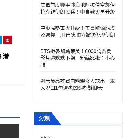
美軍首度聯手沙烏地阿拉伯空襲伊
拉克親伊朗民兵！中東戰火再升級
中東局勢重大升級！美資能源船埃
及遇襲 川普聽取簡報欲修理伊朗
BTS拒參加葛萊美！8000萬點閱
 港
影片遭默默下架 粉絲怒批：小心
眼
劉若英高雄買白糖粿沒人認出 本
人脫口1句遭老闆娘虧難聊天
分類
Style