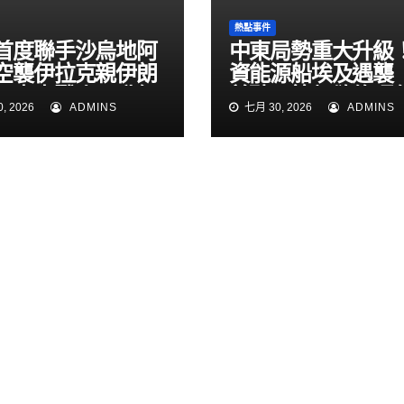
熱點事件
首度聯手沙烏地阿
中東局勢重大升級
空襲伊拉克親伊朗
資能源船埃及遇襲
！中東戰火再升級
普聽取簡報欲修理
, 2026
ADMINS
七月 30, 2026
ADMINS