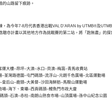
過的山路留下痕跡。
7-8月代表香港出戰VAL D’ARAN by UTMB®️及UTMB
時，黃浩聰亦計畫以其他地方作為挑戰賽的第二站，將「跑無盡」的探
號客運大樓–昂坪–大澳–水口–貝澳–梅窩–青馬收費站
運動場–荃灣路德圍–屯門碼頭–流浮山–元朗千色廣場–北區運動場
動場–皇后山–鹿頸–大美督–沙田海鮮舫–馬鞍山運動場
山運動場–海下、東壩–西貢碼頭–鯉魚門市政大廈
渡輪碼頭–石澳–赤柱–南朗山熟食市場–山頂廣場–孫中山紀念公園