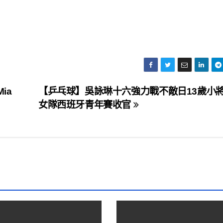
ia
【乒乓球】吳詠琳十六強力戰不敵日13歲小將
女隊西班牙青年賽收官