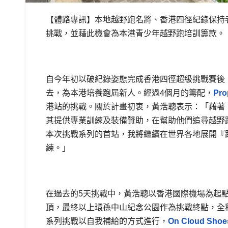
【體路專訊】本地越野跑名將、香港四徑紀錄保持者黃
挑戰，並藉此機會為本港青少年越野跑培訓籌款。
自今年初以破紀錄姿態完成香港四徑超級挑戰賽後
去，為本港培養跑屆新人。經過4個月的籌配，
Pro
港站的挑戰。關於計畫初衷，黃浩聰表示：「藉著
其提供專業訓練及裝備贊助，在幫助他們追尋越野
本次挑戰系列的首站，我將繼續在世界各地展開『
練。」
在過去的5天挑戰中，黃浩聰以香港國際機場為起
頂，最終以上環孫中山紀念公園作為挑戰終點，全程
系列挑戰以自我補給的方式進行，
On Cloud Shoe