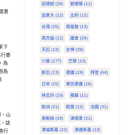
前總統
(26)
劉德華
(11)
環港
加拿大
(12)
北約
(12)
台灣
(25)
周星馳
(13)
周杰倫
(12)
國會
(24)
承下
天后
(13)
女神
(28)
進行香
川普
(177)
巴黎
(13)
，為
跑為
影后
(13)
德國
(19)
拜登
(64)
訓
日本
(15)
東京奧運
(16)
林志玲
(19)
楊冪
(11)
歐洲
(21)
歐盟
(12)
法國
(31)
河、山
泰勒絲
(18)
演唱會
(21)
式，該
澤倫斯基
(22)
澤連斯基
(13)
進行