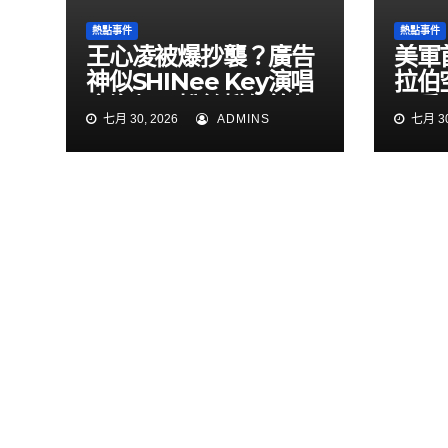
熱點事件
熱點事件
王心凌被爆抄襲？廣告
美軍
神似SHINee Key演唱
拉伯
會海報 粉絲揪細節怒
民兵
七月 30, 2026
ADMINS
七月 30
了