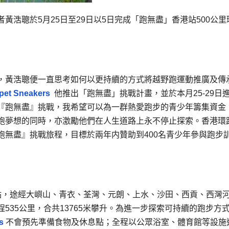
浩聰於5月25日至29日以5日完成「跑無盡」香港站500公里
，黃浩聰便一直思考如何以更持續的方式將越野跑運動推廣及傳
pet Sneakers
他推出「跑無盡」挑戰計畫，並於本月25-29日
『跑無盡』挑戰，我希望可以為一群熱愛跑步的青少年籌集資金
跑夢想的同時，亦激勵他們在人生道路上永不停止探索。香港環
跑無盡』挑戰旅程，目標於兩年内贊助到400名青少年參與跑步
點，途經大嶼山、青衣、荃灣、元朗、上水、沙田、西貢、西灣
535公里，合共13765米攀升。為進一步探索可持續的跑步方
s
不會預先準備食物及休息點；全程以公眾浴室、體育館等設施