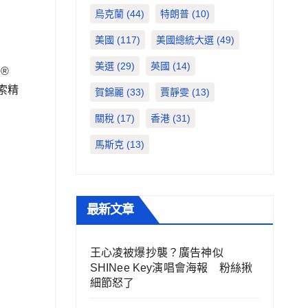
烏克蘭
(44)
特朗普
(10)
美國
(117)
美國總統大選
(49)
美選
(29)
英國
(14)
®️
索精
賀錦麗
(33)
賈靜雯
(13)
關稅
(17)
香港
(31)
馬斯克
(13)
最新文章
王心凌被爆抄襲？廣告神似
SHINee Key演唱會海報 粉絲揪
細節怒了