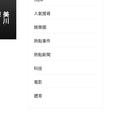
！美
人氣搜尋
 川
伊朗
娛樂圈
熱點事件
熱點新聞
科技
電影
體育