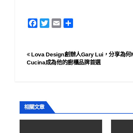
F
T
E
S
a
wi
m
h
c
tt
ail
ar
e
er
e
文
Lova Design創辦人Gary Lui，分享為何M
b
Cucina成為他的廚櫃品牌首選
章
o
o
導
k
覽
相關文章