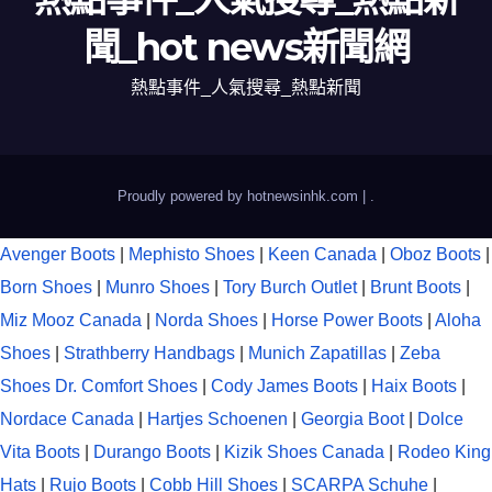
聞_hot news新聞網
熱點事件_人氣搜尋_熱點新聞
Proudly powered by hotnewsinhk.com
|
.
Avenger Boots
|
Mephisto Shoes
|
Keen Canada
|
Oboz Boots
|
Born Shoes
|
Munro Shoes
|
Tory Burch Outlet
|
Brunt Boots
|
Miz Mooz Canada
|
Norda Shoes
|
Horse Power Boots
|
Aloha
Shoes
|
Strathberry Handbags
|
Munich Zapatillas
|
Zeba
Shoes
Dr. Comfort Shoes
|
Cody James Boots
|
Haix Boots
|
Nordace Canada
|
Hartjes Schoenen
|
Georgia Boot
|
Dolce
Vita Boots
|
Durango Boots
|
Kizik Shoes Canada
|
Rodeo King
Hats
|
Rujo Boots
|
Cobb Hill Shoes
|
SCARPA Schuhe
|