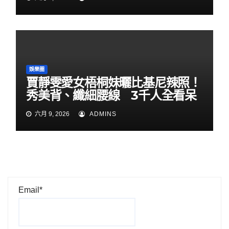
娛樂圈
賈靜雯愛女梧桐妹曬比基尼辣照！
秀美背、纖細腰線 3千人全看呆
六月 9, 2026
ADMINS
Email*