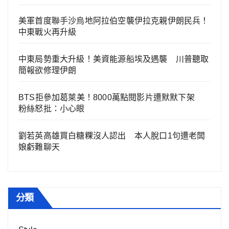
美軍首度聯手沙烏地阿拉伯空襲伊拉克親伊朗民兵！
中東戰火再升級
中東局勢重大升級！美資能源船埃及遇襲 川普聽取
簡報欲修理伊朗
BTS拒參加葛萊美！8000萬點閱影片遭默默下架
粉絲怒批：小心眼
劉若英高雄買白糖粿沒人認出 本人脫口1句遭老闆
娘虧難聊天
分類