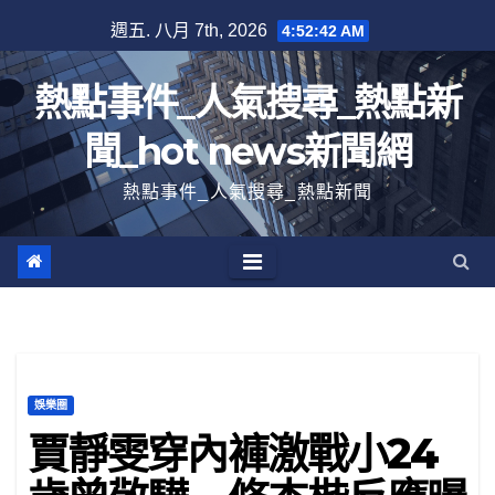
跳
週五. 八月 7th, 2026
4:52:43 AM
至
內
熱點事件_人氣搜尋_熱點新
容
聞_hot news新聞網
熱點事件_人氣搜尋_熱點新聞
娛樂圈
賈靜雯穿內褲激戰小24