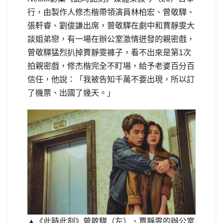
行，由製作人修杰楷帶領演員林柏宏、曾敬驊、
張軒睿、劉俊謙出席，曾敬驊在劇中和賈靜雯大
談姐弟戀，有一場在辦公室激情迸發的親密戲，
曾敬驊猛烈扒掉賈靜雯褲子，看不出來是第1次
拍親密戲，修杰楷完全不盯場，給予老婆百分百
信任，他說：「我被告知千萬不要出現，所以訂
了機票、出國了幾天。」
▲《此時此刻》曾敬驊（左）、賈靜雯的辦公室