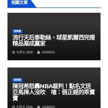
相關文章
娛樂圈
流行天后泰勒絲、球星凱爾西完婚
精品業成贏家
七月 5, 2026
ADMINS
娛樂圈
陳冠希怒轟NBA裁判！點名文班
亞馬摔人沒吹 嗆：假正經的乖寶
寶
六月 9, 2026
ADMINS