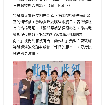
三角戀捲進曾國城。（圖／Netflix）
曾敬驊與賈靜雯相差24歲，第1場戲就拍攝辦公
室的情慾戲，激吻賈靜雯嘴唇跟胸口，曾敬驊坦
言心情很緊張，「跟靜雯姐溝通很多次，後來我
發現沒這麼難，第1次過了就知道往哪個方
向。」被問到有沒有看「動作片」預習？曾敬驊
笑說導演連奕琦有給他「怪怪的範本」，尺度比
戲裡的更激情。