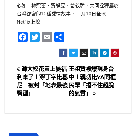
心如、林熙蕾、賈靜雯、曾敬驊，共同詮釋屬於
台灣都會的10種愛情故事，11月10日全球
Netflix上線
F
T
E
S
a
wi
m
h
c
tt
ail
ar
e
er
e
文
師大校花黃上晏福
王祖賢被爆現身台
b
利來了！穿丁字比基
中！親切比YA同框
章
o
尼 被封「地表最強
民眾「擋不住超脫
o
導
臀型」
的氣質」
k
覽