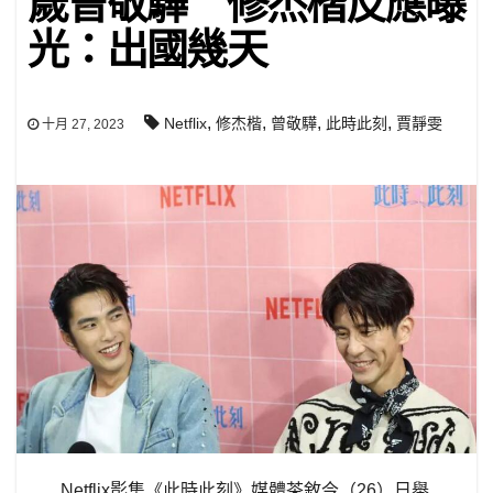
歲曾敬驊 修杰楷反應曝
光：出國幾天
,
,
,
,
Netflix
修杰楷
曾敬驊
此時此刻
賈靜雯
十月 27, 2023
Netflix影集《此時此刻》媒體茶敘今（26）日舉