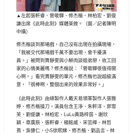
▲左起張軒睿、曾敬驊、修杰楷、林柏宏、劉俊
謙出席《此時此刻》媒體茶敘。（圖／記者陳明
中攝）
修杰楷談到那場戲，自己沒有出現在拍攝現場，
「我被交代那場戲千萬不要出現，會干擾演
員。」被問到賈靜雯與小鮮肉談姐弟戀，收工回
家的心情美麗嗎？修杰楷說：「曾敬驊很值得開
心啊。」看完賈靜雯的單元，修杰楷也說超級滿
意，「很棒啊，整個出來的效果非常好。」
《此時此刻》由總製作人戴天易領軍製作人張雅
婷、修杰楷操刀，演員包含王淨、朱軒洋、郭雪
芙、劉俊謙、林柏宏、LuLu黃路梓茵、謝欣
穎、章廣辰、張軒睿、楊銘威、宋芸樺、林哲
熹、吳慷仁、小S徐熙娣、修杰楷、劉品言、林