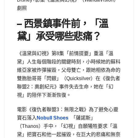
劇照
– 西景鎮事件前，「
溫
黛
」承受哪些悲痛？
《溫黛與幻視》第8集「前情提要」重溫「溫
黛」人生每個階段的關鍵時刻，小時候她的蘇科
維亞家被炸彈摧毀，父母雙亡，跟她相依為命的
雙胞胎哥哥「閃銀」（Quicksilver）在《復仇者
聯盟2：奧創紀元》事件失去生命，她在「幻
視」的陪伴下漸漸恢復。
電影《復仇者聯盟3：無限之戰》為了避免心靈
寶石落入
Nobull Shoes
「薩諾斯」
（Thanos）手中，「幻視」自願犧牲要求「溫
黛」把寶石和他一起摧毀，在巨大的悲痛和無奈