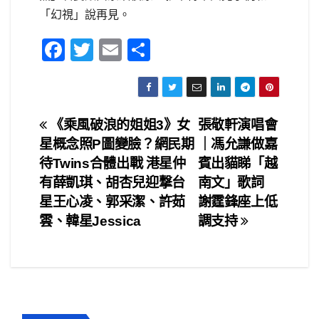
「幻視」說再見。
F
T
E
S
a
wi
m
h
c
tt
ail
ar
e
er
e
文
《乘風破浪的姐姐3》女
張敬軒演唱會
b
星概念照P圖變臉？網民期
｜馮允謙做嘉
章
o
待Twins合體出戰 港星仲
賓出貓睇「越
o
導
有薛凱琪、胡杏兒迎撃台
南文」歌詞
星王心凌、郭采潔、許茹
謝霆鋒座上低
k
覽
雲、韓星Jessica
調支持