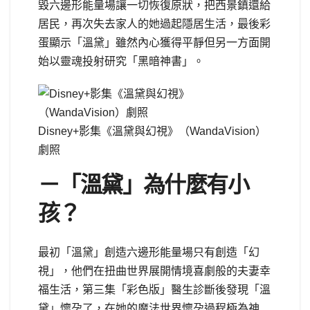
毀六邊形能量場讓一切恢復原狀，把西景鎮還給
居民，再次失去家人的她過起隱居生活，最後彩
蛋顯示「溫黛」雖然內心獲得平靜但另一方面開
始以靈魂投射研究「黑暗神書」。
Disney+影集《溫黛與幻視》（WandaVision）
劇照
－「
溫黛
」為什麼有小
孩？
最初「溫黛」創造六邊形能量場只有創造「幻
視」，他們在扭曲世界展開情境喜劇般的夫妻幸
福生活，第三集「彩色版」醫生診斷後發現「溫
黛」懷孕了，在她的魔法世界懷孕過程極為神