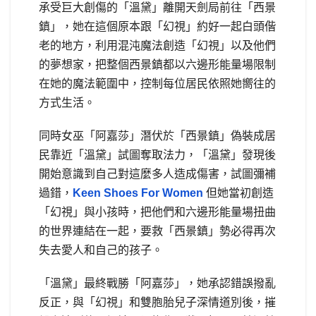
承受巨大創傷的「溫黛」離開天劍局前往「西景
鎮」，她在這個原本跟「幻視」約好一起白頭偕
老的地方，利用混沌魔法創造「幻視」以及他們
的夢想家，把整個西景鎮都以六邊形能量場限制
在她的魔法範圍中，控制每位居民依照她嚮往的
方式生活。
同時女巫「阿嘉莎」潛伏於「西景鎮」偽裝成居
民靠近「溫黛」試圖奪取法力，「溫黛」發現後
開始意識到自己對這麼多人造成傷害，試圖彌補
過錯，
Keen Shoes For Women
但她當初創造
「幻視」與小孩時，把他們和六邊形能量場扭曲
的世界連結在一起，要救「西景鎮」勢必得再次
失去愛人和自己的孩子。
「溫黛」最終戰勝「阿嘉莎」，她承認錯誤撥亂
反正，與「幻視」和雙胞胎兒子深情道別後，摧