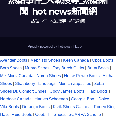
熱點事件_人氣搜尋_熱點新
聞_hot news新聞網
熱點事件_人氣搜尋_熱點新聞
Proudly powered by hotnewsinhk.com
|
.
Avenger Boots
|
Mephisto Shoes
|
Keen Canada
|
Oboz Boots
|
Born Shoes
|
Munro Shoes
|
Tory Burch Outlet
|
Brunt Boots
|
Miz Mooz Canada
|
Norda Shoes
|
Horse Power Boots
|
Aloha
Shoes
|
Strathberry Handbags
|
Munich Zapatillas
|
Zeba
Shoes
Dr. Comfort Shoes
|
Cody James Boots
|
Haix Boots
|
Nordace Canada
|
Hartjes Schoenen
|
Georgia Boot
|
Dolce
Vita Boots
|
Durango Boots
|
Kizik Shoes Canada
|
Rodeo King
Hats
|
Rujo Boots
|
Cobb Hill Shoes
|
SCARPA Schuhe
|