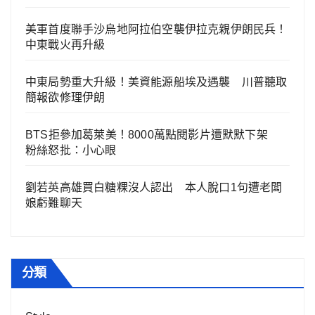
美軍首度聯手沙烏地阿拉伯空襲伊拉克親伊朗民兵！
中東戰火再升級
中東局勢重大升級！美資能源船埃及遇襲 川普聽取
簡報欲修理伊朗
BTS拒參加葛萊美！8000萬點閱影片遭默默下架
粉絲怒批：小心眼
劉若英高雄買白糖粿沒人認出 本人脫口1句遭老闆
娘虧難聊天
分類