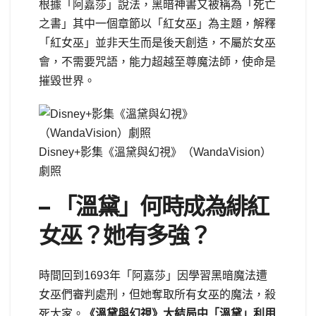
根據「阿嘉莎」說法，黑暗神書又被稱為「死亡
之書」其中一個章節以「紅女巫」為主題，解釋
「紅女巫」並非天生而是後天創造，不屬於女巫
會，不需要咒語，能力超越至尊魔法師，使命是
摧毀世界。
Disney+影集《溫黛與幻視》（WandaVision）
劇照
– 「溫黛」何時成為緋紅
女巫？她有多強？
時間回到1693年「阿嘉莎」因學習黑暗魔法遭
女巫們審判處刑，但她奪取所有女巫的魔法，殺
死大家。
《溫黛與幻視》大結局中「溫黛」利用