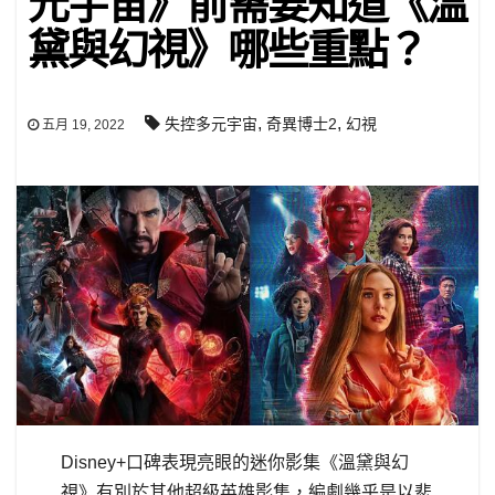
元宇宙》前需要知道《溫
黛與幻視》哪些重點？
,
,
失控多元宇宙
奇異博士2
幻視
五月 19, 2022
Disney+口碑表現亮眼的迷你影集《溫黛與幻
視》有別於其他超級英雄影集，編劇幾乎是以悲