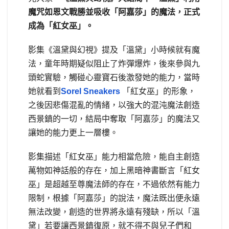
魔咒如恩文戰勝並吸收「阿嘉莎」的魔法，正式
成為「紅女巫」。
影集《溫黛與幻視》提及「溫黛」小時候就有魔
法，童年時期疑似阻止了炸彈爆炸，後來參與九
頭蛇實驗，觸碰心靈寶石後激發她的能力，當時
她就看到
Sorel Sneakers
「紅女巫」的形象，
之後因悲傷混亂的情緒，以強大的混沌魔法創造
西景鎮的一切，結局中奪取「阿嘉莎」的魔法又
讓她的能力更上一層樓。
影集描述「紅女巫」能力相當危險，能自主創造
萬物如神話般的存在，加上黑暗神書斷言「紅女
巫」是超越至尊魔法師的存在，不過依然有能力
限制，根據「阿嘉莎」的說法，魔法既出便永遠
無法改變，創造的世界將永遠有殘缺，所以「溫
黛」若要讓西景鎮復原，就不得不與兒子們和