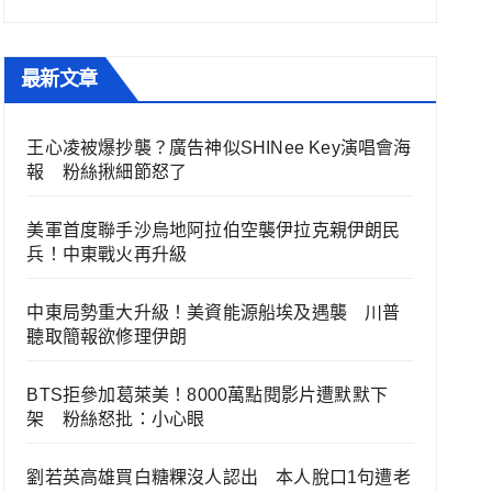
最新文章
王心凌被爆抄襲？廣告神似SHINee Key演唱會海
報 粉絲揪細節怒了
美軍首度聯手沙烏地阿拉伯空襲伊拉克親伊朗民
兵！中東戰火再升級
中東局勢重大升級！美資能源船埃及遇襲 川普
聽取簡報欲修理伊朗
BTS拒參加葛萊美！8000萬點閱影片遭默默下
架 粉絲怒批：小心眼
劉若英高雄買白糖粿沒人認出 本人脫口1句遭老