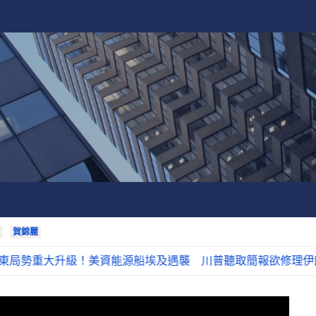
賀錦麗
大升級！美資能源船埃及遇襲 川普聽取簡報欲修理伊朗