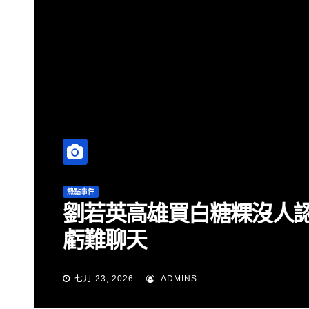
熱點事件
劉若英高雄買白糖粿沒人認
虧難聊天
七月 23, 2026
ADMINS