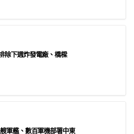
排除下週炸發電廠、橋樑
0艘軍艦、數百軍機部署中東