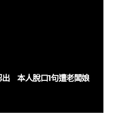
出 本人脫口1句遭老闆娘