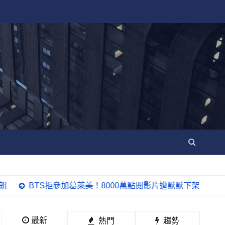
BTS拒參加葛萊美！8000萬點閱影片遭默默下架 粉絲怒批：小
最新
熱門
趨勢