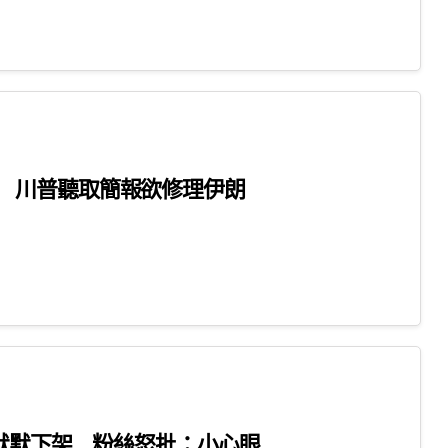
 川普聽取簡報欲修理伊朗
遭默默下架 粉絲怒批：小心眼