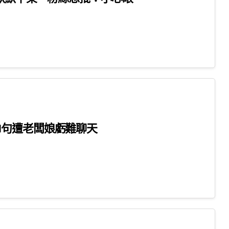
1句遭老闆娘虧難聊天