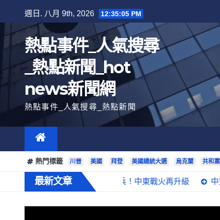
跳
週日. 八月 9th, 2026
12:35:06 PM
至
內
熱點事件_人氣搜尋
容
_熱點新聞_hot
news新聞網
熱點事件_人氣搜尋_熱點新聞
熱門標籤
川普
美國
拜登
美國總統大選
烏克蘭
共和黨
最新文章
拉伯空襲伊拉克親伊朗民兵！中東戰火再升級
中東局勢重