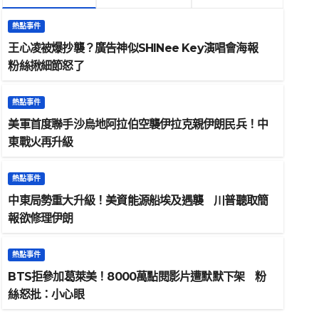
熱點事件
王心凌被爆抄襲？廣告神似SHINee Key演唱會海報
粉絲揪細節怒了
熱點事件
美軍首度聯手沙烏地阿拉伯空襲伊拉克親伊朗民兵！中
東戰火再升級
熱點事件
中東局勢重大升級！美資能源船埃及遇襲 川普聽取簡
報欲修理伊朗
熱點事件
BTS拒參加葛萊美！8000萬點閱影片遭默默下架 粉
絲怒批：小心眼