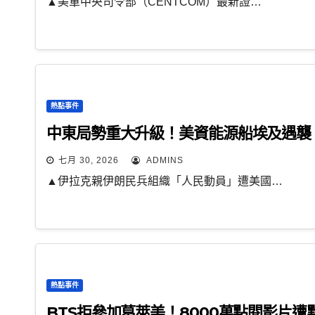
▲美軍中央司令部（CENTCOM）最新證…
熱點事件
中東局勢重大升級！美資能源船埃及遇襲
七月 30, 2026
ADMINS
▲伊拉克親伊朗民兵組織「人民動員」遭美國…
熱點事件
BTS拒參加葛萊美！8000萬點閱影片