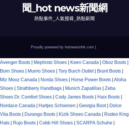
聞_hot news新聞網
熱點事件_人氣搜尋_熱點新聞
Proudly powered by hotnewsinhk.com
|
.
Avenger Boots
|
Mephisto Shoes
|
Keen Canada
|
Oboz Boots
|
Born Shoes
|
Munro Shoes
|
Tory Burch Outlet
|
Brunt Boots
|
Miz Mooz Canada
|
Norda Shoes
|
Horse Power Boots
|
Aloha
Shoes
|
Strathberry Handbags
|
Munich Zapatillas
|
Zeba
Shoes
Dr. Comfort Shoes
|
Cody James Boots
|
Haix Boots
|
Nordace Canada
|
Hartjes Schoenen
|
Georgia Boot
|
Dolce
Vita Boots
|
Durango Boots
|
Kizik Shoes Canada
|
Rodeo King
Hats
|
Rujo Boots
|
Cobb Hill Shoes
|
SCARPA Schuhe
|