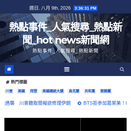
跳
週日. 八月 9th, 2026
3:36:32 PM
至
內
熱點事件_人氣搜尋_熱點新
容
聞_hot news新聞網
熱點事件_人氣搜尋_熱點新聞
熱門標籤
川普
美國
拜登
美國總統大選
烏克蘭
共和黨
賀錦麗
普聽取簡報欲修理伊朗
BTS拒參加葛萊美！8000萬點閱