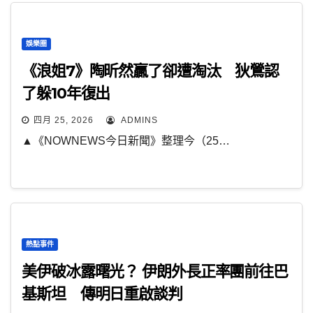
娛樂圈
《浪姐7》陶昕然贏了卻遭淘汰 狄鶯認
了躲10年復出
四月 25, 2026
ADMINS
▲《NOWNEWS今日新聞》整理今（25…
熱點事件
美伊破冰露曙光？ 伊朗外長正率團前往巴
基斯坦 傳明日重啟談判