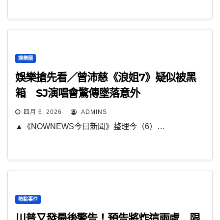
娛樂圈
娛樂搶先看／曾沛慈《浪姐7》疑似被黑
箱 SJ演唱會驚傳墜落意外
四月 6, 2026
ADMINS
▲《NOWNEWS今日新聞》整理今（6）…
熱點事件
川普又發最後警告！預告將炸這兩處 限