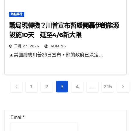
熱點事件
戰局現轉機？川普宣布暫緩開轟伊朗能源
設施10天 延至4/6新大限
三月 27, 2026
ADMINS
▲美國總統川普26日宣布，他的政府已決定…
文
1
2
3
4
…
215
章
分
Email*
頁