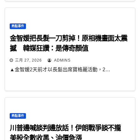
熱點事件
金智媛把長髮一刀剪掉！原相機畫面太震
撼 韓媒狂讚：是傳奇顏值
三月 27, 2026
ADMINS
▲金智媛2天前才以長髮出席寶格麗活動，2…
熱點事件
川普邊喊談判邊放話！伊朗戰爭談不攏
美股全數收黑、油價急漲