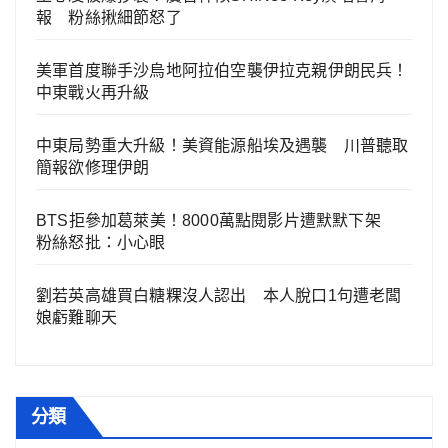
報 粉絲揪細節怒了
美軍首度聯手沙烏地阿拉伯空襲伊拉克親伊朗民兵！
中東戰火再升級
中東局勢重大升級！美資能源船埃及遇襲 川普聽取
簡報欲修理伊朗
BTS拒參加葛萊美！8000萬點閱影片遭默默下架
粉絲怒批：小心眼
劉若英高雄買白糖粿沒人認出 本人脫口1句遭老闆
娘虧難聊天
分類