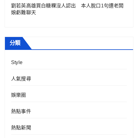
劉若英高雄買白糖粿沒人認出 本人脫口1句遭老闆
娘虧難聊天
分類
Style
人氣搜尋
娛樂圈
熱點事件
熱點新聞