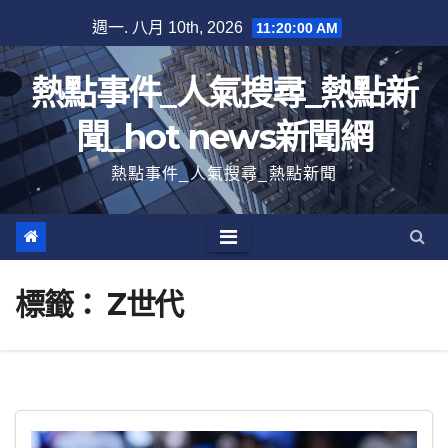
跳
週一. 八月 10th, 2026
11:20:00 AM
至
內
熱點事件_人氣搜尋_熱點新
容
聞_hot news新聞網
熱點事件_人氣搜尋_熱點新聞
標籤：
Z世代