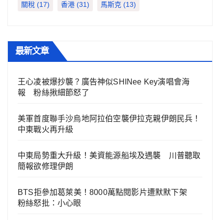
關稅
(17)
香港
(31)
馬斯克
(13)
最新文章
王心凌被爆抄襲？廣告神似SHINee Key演唱會海
報 粉絲揪細節怒了
美軍首度聯手沙烏地阿拉伯空襲伊拉克親伊朗民兵！
中東戰火再升級
中東局勢重大升級！美資能源船埃及遇襲 川普聽取
簡報欲修理伊朗
BTS拒參加葛萊美！8000萬點閱影片遭默默下架
粉絲怒批：小心眼