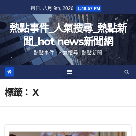
跳
週日. 八月 9th, 2026
1:49:58 PM
至
內
熱點事件_人氣搜尋_熱點新
容
聞_hot news新聞網
熱點事件_人氣搜尋_熱點新聞
標籤：
X