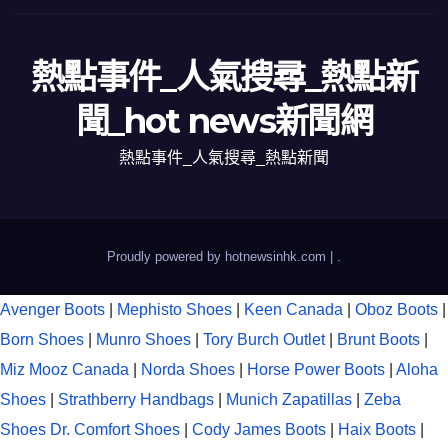
熱點事件_人氣搜尋_熱點新
聞_hot news新聞網
熱點事件_人氣搜尋_熱點新聞
Proudly powered by hotnewsinhk.com
|
.
Avenger Boots
|
Mephisto Shoes
|
Keen Canada
|
Oboz Boots
|
Born Shoes
|
Munro Shoes
|
Tory Burch Outlet
|
Brunt Boots
|
Miz Mooz Canada
|
Norda Shoes
|
Horse Power Boots
|
Aloha
Shoes
|
Strathberry Handbags
|
Munich Zapatillas
|
Zeba
Shoes
Dr. Comfort Shoes
|
Cody James Boots
|
Haix Boots
|