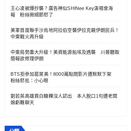
王心凌被爆抄襲？廣告神似SHINee Key演唱會海
報 粉絲揪細節怒了
美軍首度聯手沙烏地阿拉伯空襲伊拉克親伊朗民兵！
中東戰火再升級
中東局勢重大升級！美資能源船埃及遇襲 川普聽取
簡報欲修理伊朗
BTS拒參加葛萊美！8000萬點閱影片遭默默下架
粉絲怒批：小心眼
劉若英高雄買白糖粿沒人認出 本人脫口1句遭老闆
娘虧難聊天