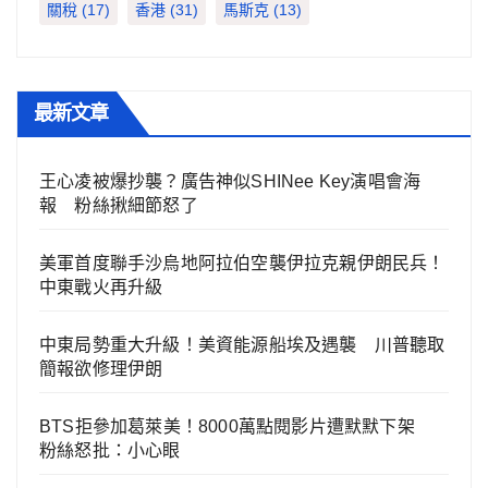
關稅
(17)
香港
(31)
馬斯克
(13)
最新文章
王心凌被爆抄襲？廣告神似SHINee Key演唱會海
報 粉絲揪細節怒了
美軍首度聯手沙烏地阿拉伯空襲伊拉克親伊朗民兵！
中東戰火再升級
中東局勢重大升級！美資能源船埃及遇襲 川普聽取
簡報欲修理伊朗
BTS拒參加葛萊美！8000萬點閱影片遭默默下架
粉絲怒批：小心眼