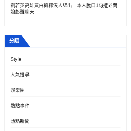
劉若英高雄買白糖粿沒人認出 本人脫口1句遭老闆
娘虧難聊天
分類
Style
人氣搜尋
娛樂圈
熱點事件
熱點新聞