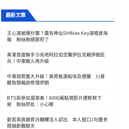
最新文章
王心凌被爆抄襲？廣告神似SHINee Key演唱會海
報 粉絲揪細節怒了
美軍首度聯手沙烏地阿拉伯空襲伊拉克親伊朗民
兵！中東戰火再升級
中東局勢重大升級！美資能源船埃及遇襲 川普
聽取簡報欲修理伊朗
BTS拒參加葛萊美！8000萬點閱影片遭默默下
架 粉絲怒批：小心眼
劉若英高雄買白糖粿沒人認出 本人脫口1句遭老
闆娘虧難聊天