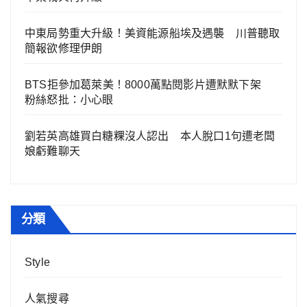
中東局勢重大升級！美資能源船埃及遇襲 川普聽取
簡報欲修理伊朗
BTS拒參加葛萊美！8000萬點閱影片遭默默下架
粉絲怒批：小心眼
劉若英高雄買白糖粿沒人認出 本人脫口1句遭老闆
娘虧難聊天
分類
Style
人氣搜尋