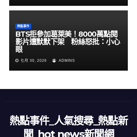
熱點事件
BTS拒參加葛萊美！8000萬點閱
影片遭默默下架 粉絲怒批：小心
眼
七月 30, 2026
ADMINS
熱點事件_人氣搜尋_熱點新
聞_hot news新聞網