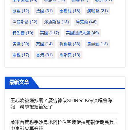
歐盟
(12)
法國
(31)
泰勒絲
(18)
演唱會
(21)
澤倫斯基
(22)
澤連斯基
(13)
烏克蘭
(44)
特朗普
(10)
美國
(117)
美國總統大選
(49)
美選
(29)
英國
(14)
賀錦麗
(33)
賈靜雯
(13)
關稅
(17)
香港
(31)
馬斯克
(13)
最新文章
王心凌被爆抄襲？廣告神似SHINee Key演唱會海
報 粉絲揪細節怒了
美軍首度聯手沙烏地阿拉伯空襲伊拉克親伊朗民兵！
中東戰火再升級