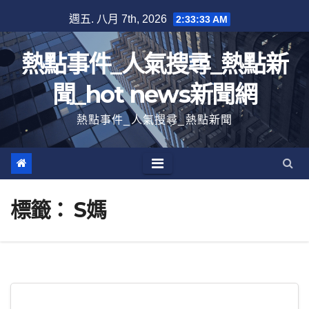
跳
週五. 八月 7th, 2026
2:33:34 AM
至
內
熱點事件_人氣搜尋_熱點新
容
聞_hot news新聞網
熱點事件_人氣搜尋_熱點新聞
標籤：
S媽