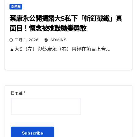
娛樂圈
蔡康永公開揭露大S私下「斬釘截鐵」真
面目！懷念被她鼓勵變勇敢
二月 1, 2026
ADMINS
▲大S（左）與蔡康永（右）曾經在節目上合…
Email*