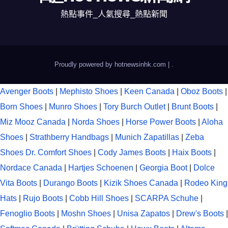
熱點事件_人氣搜尋_熱點新聞
Proudly powered by hotnewsinhk.com
|
.
Avenger Boots
|
Mephisto Shoes
|
Keen Canada
|
Oboz Boots
|
Born Shoes
|
Munro Shoes
|
Tory Burch Outlet
|
Brunt Boots
|
Miz Mooz Canada
|
Norda Shoes
|
Horse Power Boots
|
Aloha
Shoes
|
Strathberry Handbags
|
Munich Zapatillas
|
Zeba
Shoes
Dr. Comfort Shoes
|
Cody James Boots
|
Haix Boots
|
Nordace Canada
|
Hartjes Schoenen
|
Georgia Boot
|
Dolce
Vita Boots
|
Durango Boots
|
Kizik Shoes Canada
|
Rodeo King
Hats
|
Rujo Boots
|
Cobb Hill Shoes
|
SCARPA Schuhe
|
Fenoglio Boots
|
Moshn Shoes
|
Unisa Zapatos
|
Drew's Boots
|