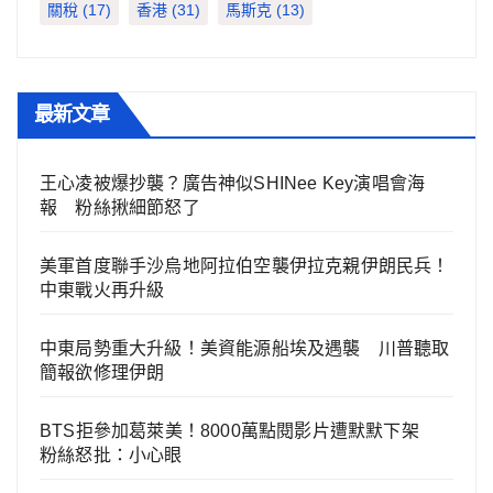
關稅
(17)
香港
(31)
馬斯克
(13)
最新文章
王心凌被爆抄襲？廣告神似SHINee Key演唱會海
報 粉絲揪細節怒了
美軍首度聯手沙烏地阿拉伯空襲伊拉克親伊朗民兵！
中東戰火再升級
中東局勢重大升級！美資能源船埃及遇襲 川普聽取
簡報欲修理伊朗
BTS拒參加葛萊美！8000萬點閱影片遭默默下架
粉絲怒批：小心眼