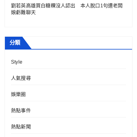
劉若英高雄買白糖粿沒人認出 本人脫口1句遭老闆
娘虧難聊天
分類
Style
人氣搜尋
娛樂圈
熱點事件
熱點新聞