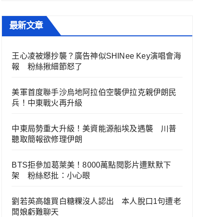
最新文章
王心凌被爆抄襲？廣告神似SHINee Key演唱會海
報 粉絲揪細節怒了
美軍首度聯手沙烏地阿拉伯空襲伊拉克親伊朗民
兵！中東戰火再升級
中東局勢重大升級！美資能源船埃及遇襲 川普
聽取簡報欲修理伊朗
BTS拒參加葛萊美！8000萬點閱影片遭默默下
架 粉絲怒批：小心眼
劉若英高雄買白糖粿沒人認出 本人脫口1句遭老
闆娘虧難聊天