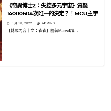
《奇異博士2：失控多元宇宙》質疑
14000604次唯一的決定？！MCU主宇
宙「多數暴力」的自省｜影評
五月 18, 2022
ADMINS
【轉載內容｜文：雀雀】隨著Marvel超…