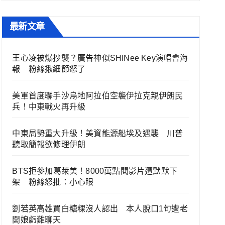
最新文章
王心凌被爆抄襲？廣告神似SHINee Key演唱會海
報 粉絲揪細節怒了
美軍首度聯手沙烏地阿拉伯空襲伊拉克親伊朗民
兵！中東戰火再升級
中東局勢重大升級！美資能源船埃及遇襲 川普
聽取簡報欲修理伊朗
BTS拒參加葛萊美！8000萬點閱影片遭默默下
架 粉絲怒批：小心眼
劉若英高雄買白糖粿沒人認出 本人脫口1句遭老
闆娘虧難聊天