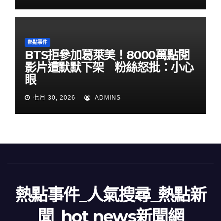
熱點事件
BTS拒參加葛萊美！8000萬點閱
影片遭默默下架 粉絲怒批：小心
眼
七月 30, 2026
ADMINS
熱點事件_人氣搜尋_熱點新
聞_hot news新聞網