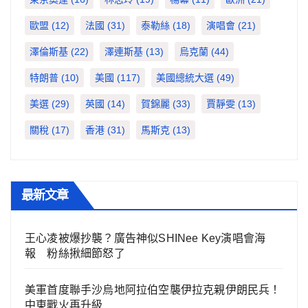
歐盟
(12)
法國
(31)
泰勒絲
(18)
演唱會
(21)
澤倫斯基
(22)
澤連斯基
(13)
烏克蘭
(44)
特朗普
(10)
美國
(117)
美國總統大選
(49)
美選
(29)
英國
(14)
賀錦麗
(33)
賈靜雯
(13)
關稅
(17)
香港
(31)
馬斯克
(13)
最新文章
王心凌被爆抄襲？廣告神似SHINee Key演唱會海
報 粉絲揪細節怒了
美軍首度聯手沙烏地阿拉伯空襲伊拉克親伊朗民兵！
中東戰火再升級