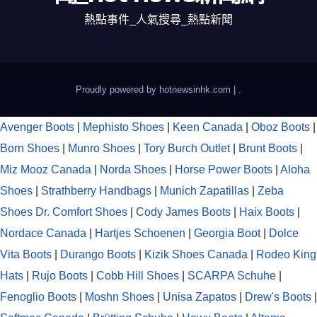
熱點事件_人氣搜尋_熱點新聞
Proudly powered by hotnewsinhk.com
|
.
Avenger Boots
|
Mephisto Shoes
|
Keen Canada
|
Oboz Boots
|
Born Shoes
|
Munro Shoes
|
Tory Burch Outlet
|
Brunt Boots
|
Miz Mooz Canada
|
Norda Shoes
|
Horse Power Boots
|
Aloha
Shoes
|
Strathberry Handbags
|
Munich Zapatillas
|
Zeba
Shoes
Dr. Comfort Shoes
|
Cody James Boots
|
Haix Boots
|
Nordace Canada
|
Hartjes Schoenen
|
Georgia Boot
|
Dolce
Vita Boots
|
Durango Boots
|
Kizik Shoes Canada
|
Rodeo King
Hats
|
Rujo Boots
|
Cobb Hill Shoes
|
SCARPA Schuhe
|
Fenoglio Boots
|
Moshn Shoes
|
Unisa Zapatos
|
Drew's Boots
|