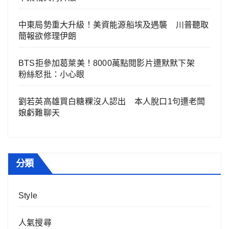
中東局勢重大升級！美資能源船埃及遇襲 川普聽取
簡報欲修理伊朗
BTS拒參加葛萊美！8000萬點閱影片遭默默下架
粉絲怒批：小心眼
劉若英高雄買白糖粿沒人認出 本人脫口1句遭老闆
娘虧難聊天
分類
Style
人氣搜尋