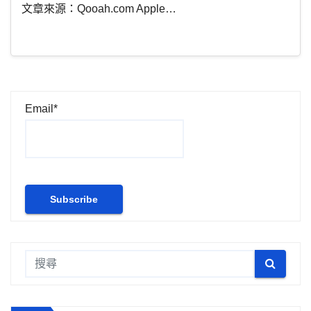
文章來源：Qooah.com Apple…
Email*