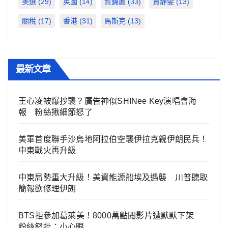
美選
(29)
英國
(14)
賀錦麗
(33)
賈靜雯
(13)
關稅
(17)
香港
(31)
馬斯克
(13)
最新文章
王心凌被爆抄襲？廣告神似SHINee Key演唱會海
報 粉絲揪細節怒了
美軍首度聯手沙烏地阿拉伯空襲伊拉克親伊朗民兵！
中東戰火再升級
中東局勢重大升級！美資能源船埃及遇襲 川普聽取
簡報欲修理伊朗
BTS拒參加葛萊美！8000萬點閱影片遭默默下架
粉絲怒批：小心眼