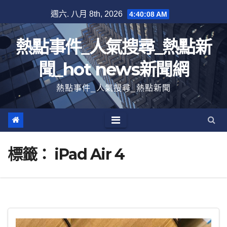
跳
週六. 八月 8th, 2026
4:40:09 AM
至
內
熱點事件_人氣搜尋_熱點新
容
聞_hot news新聞網
熱點事件_人氣搜尋_熱點新聞
標籤：
iPad Air 4