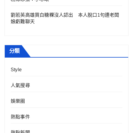
劉若英高雄買白糖粿沒人認出 本人脫口1句遭老闆
娘虧難聊天
分類
Style
人氣搜尋
娛樂圈
熱點事件
熱點新聞