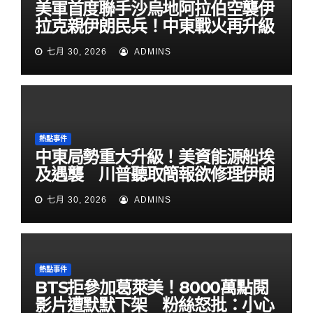
美軍首度聯手沙烏地阿拉伯空襲伊
拉克親伊朗民兵！中東戰火再升級
七月 30, 2026
ADMINS
熱點事件
中東局勢重大升級！美資能源船埃
及遇襲 川普聽取簡報欲修理伊朗
七月 30, 2026
ADMINS
熱點事件
BTS拒參加葛萊美！8000萬點閱
影片遭默默下架 粉絲怒批：小心