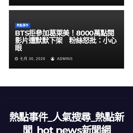
熱點事件
BTS拒參加葛萊美！8000萬點閱
影片遭默默下架 粉絲怒批：小心
眼
七月 30, 2026
ADMINS
熱點事件_人氣搜尋_熱點新
聞_hot news新聞網