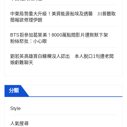
中東局勢重大升級！美資能源船埃及遇襲 川普聽取
簡報欲修理伊朗
BTS拒參加葛萊美！8000萬點閱影片遭默默下架
粉絲怒批：小心眼
劉若英高雄買白糖粿沒人認出 本人脫口1句遭老闆
娘虧難聊天
分類
Style
人氣搜尋