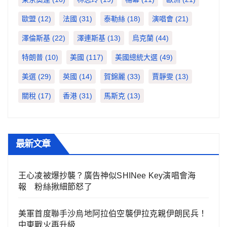
歐盟
(12)
法國
(31)
泰勒絲
(18)
演唱會
(21)
澤倫斯基
(22)
澤連斯基
(13)
烏克蘭
(44)
特朗普
(10)
美國
(117)
美國總統大選
(49)
美選
(29)
英國
(14)
賀錦麗
(33)
賈靜雯
(13)
關稅
(17)
香港
(31)
馬斯克
(13)
最新文章
王心凌被爆抄襲？廣告神似SHINee Key演唱會海
報 粉絲揪細節怒了
美軍首度聯手沙烏地阿拉伯空襲伊拉克親伊朗民兵！
中東戰火再升級