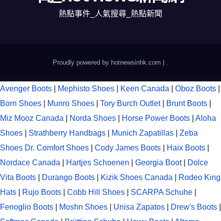
熱點事件_人氣搜尋_熱點新聞
Proudly powered by hotnewsinhk.com
|
.
Avenger Boots
|
Mephisto Shoes
|
Keen Canada
|
Oboz Boots
|
Born Shoes
|
Munro Shoes
|
Tory Burch Outlet
|
Brunt Boots
|
Miz Mooz Canada
|
Norda Shoes
|
Horse Power Boots
|
Aloha
Shoes
|
Strathberry Handbags
|
Munich Zapatillas
|
Zeba
Shoes
Dr. Comfort Shoes
|
Cody James Boots
|
Haix Boots
|
Nordace Canada
|
Hartjes Schoenen
|
Georgia Boot
|
Dolce
Vita Boots
|
Durango Boots
|
Kizik Shoes Canada
|
Rodeo King
Hats
|
Rujo Boots
|
Cobb Hill Shoes
|
SCARPA Schuhe
|
Fenoglio Boots
|
Moshn Shoes
|
Unisa Zapatos
|
Drew's Boots
|