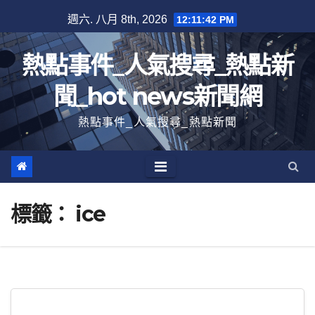
跳
週六. 八月 8th, 2026
12:11:42 PM
至
內
熱點事件_人氣搜尋_熱點新
容
聞_hot news新聞網
熱點事件_人氣搜尋_熱點新聞
標籤：
ice