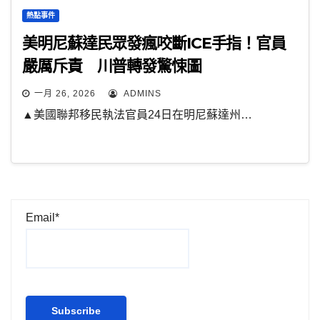
熱點事件
美明尼蘇達民眾發瘋咬斷ICE手指！官員
嚴厲斥責 川普轉發驚悚圖
一月 26, 2026
ADMINS
▲美國聯邦移民執法官員24日在明尼蘇達州…
Email*