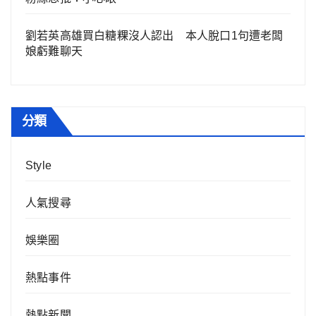
劉若英高雄買白糖粿沒人認出 本人脫口1句遭老闆
娘虧難聊天
分類
Style
人氣搜尋
娛樂圈
熱點事件
熱點新聞