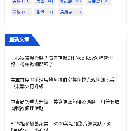
美選
(29)
英國
(14)
賀錦麗
(33)
賈靜雯
(13)
關稅
(17)
香港
(31)
馬斯克
(13)
最新文章
王心凌被爆抄襲？廣告神似SHINee Key演唱會海
報 粉絲揪細節怒了
美軍首度聯手沙烏地阿拉伯空襲伊拉克親伊朗民兵！
中東戰火再升級
中東局勢重大升級！美資能源船埃及遇襲 川普聽取
簡報欲修理伊朗
BTS拒參加葛萊美！8000萬點閱影片遭默默下架
粉絲怒批：小心眼