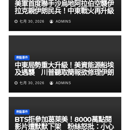
美軍首度聯手沙烏地阿拉伯空襲伊
拉克親伊朗民兵！中東戰火再升級
七月 30, 2026
ADMINS
熱點事件
中東局勢重大升級！美資能源船埃
及遇襲 川普聽取簡報欲修理伊朗
七月 30, 2026
ADMINS
熱點事件
BTS拒參加葛萊美！8000萬點閱
影片遭默默下架 粉絲怒批：小心