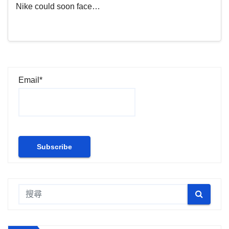
Nike could soon face…
Email*