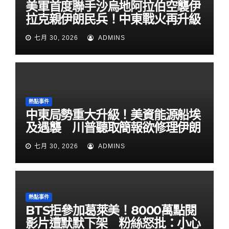
美軍首度聯手沙烏地阿拉伯空襲伊
拉克親伊朗民兵！中東戰火再升級
七月 30, 2026
ADMINS
熱點事件
中東局勢重大升級！美資能源船埃
及遇襲 川普聽取簡報欲修理伊朗
七月 30, 2026
ADMINS
熱點事件
BTS拒參加葛萊美！8000萬點閱
影片遭默默下架 粉絲怒批：小心