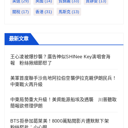
美選
(29)
英國
(14)
賀錦麗
(33)
賈靜雯
(13)
關稅
(17)
香港
(31)
馬斯克
(13)
最新文章
王心凌被爆抄襲？廣告神似SHINee Key演唱會海
報 粉絲揪細節怒了
美軍首度聯手沙烏地阿拉伯空襲伊拉克親伊朗民兵！
中東戰火再升級
中東局勢重大升級！美資能源船埃及遇襲 川普聽取
簡報欲修理伊朗
BTS拒參加葛萊美！8000萬點閱影片遭默默下架
粉絲怒批：小心眼