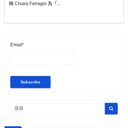
稱 Chiara Ferragni 為「…
Email*