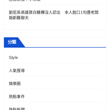
劉若英高雄買白糖粿沒人認出 本人脫口1句遭老闆
娘虧難聊天
分類
Style
人氣搜尋
娛樂圈
熱點事件
熱點新聞