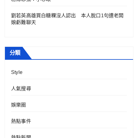
劉若英高雄買白糖粿沒人認出 本人脫口1句遭老闆
娘虧難聊天
分類
Style
人氣搜尋
娛樂圈
熱點事件
熱點新聞