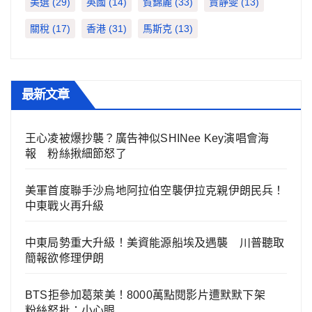
美選
(29)
英國
(14)
賀錦麗
(33)
賈靜雯
(13)
關稅
(17)
香港
(31)
馬斯克
(13)
最新文章
王心凌被爆抄襲？廣告神似SHINee Key演唱會海
報 粉絲揪細節怒了
美軍首度聯手沙烏地阿拉伯空襲伊拉克親伊朗民兵！
中東戰火再升級
中東局勢重大升級！美資能源船埃及遇襲 川普聽取
簡報欲修理伊朗
BTS拒參加葛萊美！8000萬點閱影片遭默默下架
粉絲怒批：小心眼