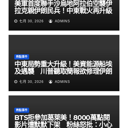
美軍首度聯手沙烏地阿拉伯空襲伊
拉克親伊朗民兵！中東戰火再升級
七月 30, 2026
ADMINS
熱點事件
中東局勢重大升級！美資能源船埃
及遇襲 川普聽取簡報欲修理伊朗
七月 30, 2026
ADMINS
熱點事件
BTS拒參加葛萊美！8000萬點閱
影片遭默默下架 粉絲怒批：小心