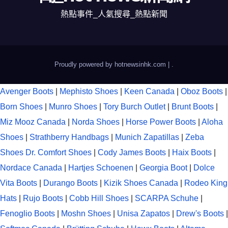
熱點事件_人氣搜尋_熱點新聞
Proudly powered by hotnewsinhk.com
|
.
Avenger Boots
|
Mephisto Shoes
|
Keen Canada
|
Oboz Boots
|
Born Shoes
|
Munro Shoes
|
Tory Burch Outlet
|
Brunt Boots
|
Miz Mooz Canada
|
Norda Shoes
|
Horse Power Boots
|
Aloha
Shoes
|
Strathberry Handbags
|
Munich Zapatillas
|
Zeba
Shoes
Dr. Comfort Shoes
|
Cody James Boots
|
Haix Boots
|
Nordace Canada
|
Hartjes Schoenen
|
Georgia Boot
|
Dolce
Vita Boots
|
Durango Boots
|
Kizik Shoes Canada
|
Rodeo King
Hats
|
Rujo Boots
|
Cobb Hill Shoes
|
SCARPA Schuhe
|
Fenoglio Boots
|
Moshn Shoes
|
Unisa Zapatos
|
Drew's Boots
|