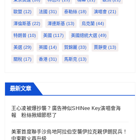
歐盟
(12)
法國
(31)
泰勒絲
(18)
演唱會
(21)
澤倫斯基
(22)
澤連斯基
(13)
烏克蘭
(44)
特朗普
(10)
美國
(117)
美國總統大選
(49)
美選
(29)
英國
(14)
賀錦麗
(33)
賈靜雯
(13)
關稅
(17)
香港
(31)
馬斯克
(13)
最新文章
王心凌被爆抄襲？廣告神似SHINee Key演唱會海
報 粉絲揪細節怒了
美軍首度聯手沙烏地阿拉伯空襲伊拉克親伊朗民兵！
中東戰火再升級