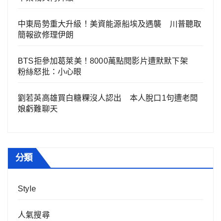
中東局勢重大升級！美資能源船埃及遇襲 川普聽取
簡報欲修理伊朗
BTS拒參加葛萊美！8000萬點閱影片遭默默下架
粉絲怒批：小心眼
劉若英高雄買白糖粿沒人認出 本人脫口1句遭老闆
娘虧難聊天
分類
Style
人氣搜尋