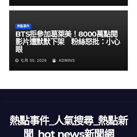
熱點事件
BTS拒參加葛萊美！8000萬點閱
影片遭默默下架 粉絲怒批：小心
眼
七月 30, 2026
ADMINS
熱點事件_人氣搜尋_熱點新
聞_hot news新聞網