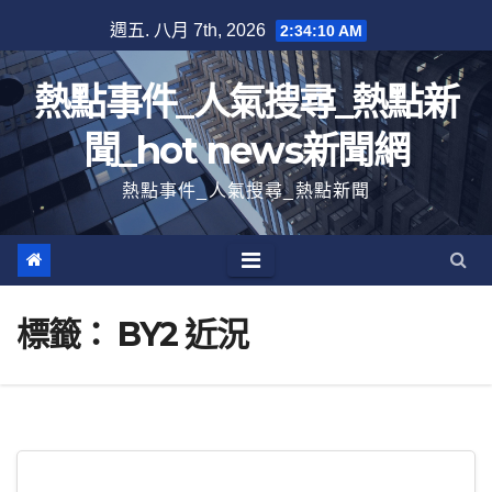
跳
週五. 八月 7th, 2026
2:34:11 AM
至
內
熱點事件_人氣搜尋_熱點新
容
聞_hot news新聞網
熱點事件_人氣搜尋_熱點新聞
標籤：
BY2 近況