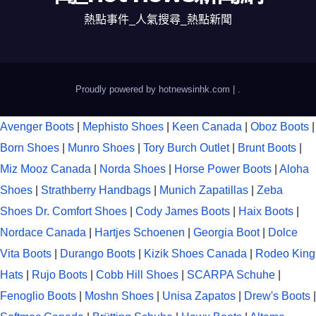
熱點事件_人氣搜尋_熱點新聞
Proudly powered by hotnewsinhk.com
|
.
Avenger Boots
|
Mephisto Shoes
|
Keen Canada
|
Oboz Boots
|
Born Shoes
|
Munro Shoes
|
Tory Burch Outlet
|
Brunt Boots
|
Miz Mooz Canada
|
Norda Shoes
|
Horse Power Boots
|
Aloha
Shoes
|
Strathberry Handbags
|
Munich Zapatillas
|
Zeba
Shoes
Dr. Comfort Shoes
|
Cody James Boots
|
Haix Boots
|
Nordace Canada
|
Hartjes Schoenen
|
Georgia Boot
|
Dolce
Vita Boots
|
Durango Boots
|
Kizik Shoes Canada
|
Rodeo King
Hats
|
Rujo Boots
|
Cobb Hill Shoes
|
SCARPA Schuhe
|
Fenoglio Boots
|
Moshn Shoes
|
Unisa Zapatos
|
Drew's Boots
|