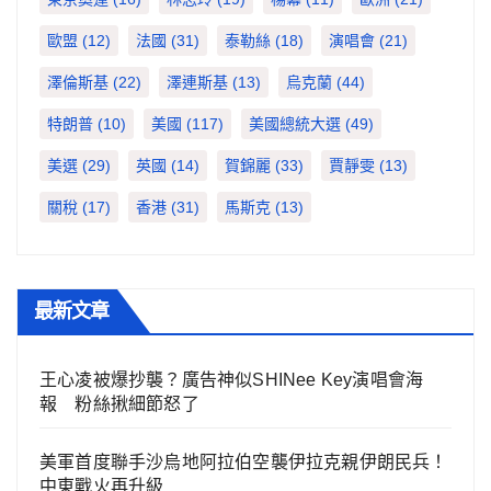
歐盟
(12)
法國
(31)
泰勒絲
(18)
演唱會
(21)
澤倫斯基
(22)
澤連斯基
(13)
烏克蘭
(44)
特朗普
(10)
美國
(117)
美國總統大選
(49)
美選
(29)
英國
(14)
賀錦麗
(33)
賈靜雯
(13)
關稅
(17)
香港
(31)
馬斯克
(13)
最新文章
王心凌被爆抄襲？廣告神似SHINee Key演唱會海
報 粉絲揪細節怒了
美軍首度聯手沙烏地阿拉伯空襲伊拉克親伊朗民兵！
中東戰火再升級