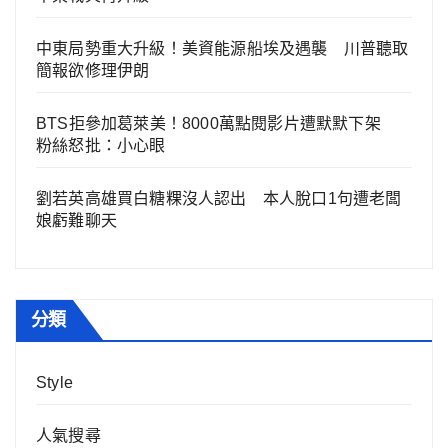
中東局勢重大升級！美資能源船埃及遇襲 川普聽取
簡報欲修理伊朗
BTS拒參加葛萊美！8000萬點閱影片遭默默下架
粉絲怒批：小心眼
劉若英高雄買白糖粿沒人認出 本人脫口1句遭老闆
娘虧難聊天
分類
Style
人氣搜尋