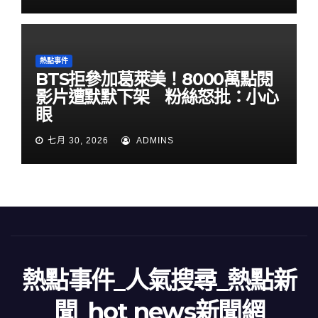
熱點事件
BTS拒參加葛萊美！8000萬點閱
影片遭默默下架 粉絲怒批：小心
眼
七月 30, 2026
ADMINS
熱點事件_人氣搜尋_熱點新
聞_hot news新聞網