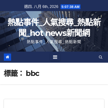
跳
週四. 八月 6th, 2026
5:07:38 AM
至
內
熱點事件_人氣搜尋_熱點新
容
聞_hot news新聞網
熱點事件_人氣搜尋_熱點新聞
標籤：
bbc