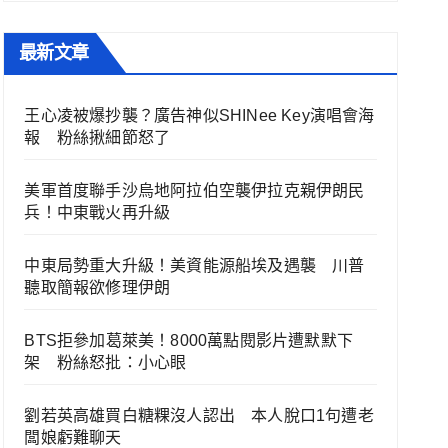
最新文章
王心凌被爆抄襲？廣告神似SHINee Key演唱會海
報 粉絲揪細節怒了
美軍首度聯手沙烏地阿拉伯空襲伊拉克親伊朗民
兵！中東戰火再升級
中東局勢重大升級！美資能源船埃及遇襲 川普
聽取簡報欲修理伊朗
BTS拒參加葛萊美！8000萬點閱影片遭默默下
架 粉絲怒批：小心眼
劉若英高雄買白糖粿沒人認出 本人脫口1句遭老
闆娘虧難聊天