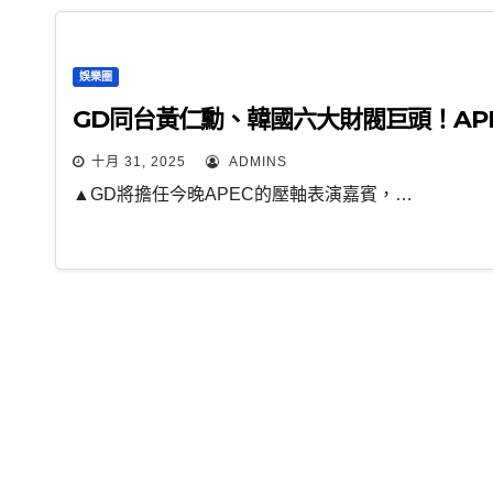
娛樂圈
GD同台黃仁勳、韓國六大財閥巨頭！AP
十月 31, 2025
ADMINS
▲GD將擔任今晚APEC的壓軸表演嘉賓，…