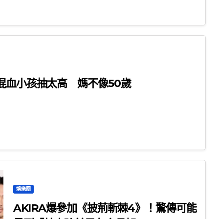
歲混血小孩抽太高 媽不像50歲
娛樂圈
AKIRA爆參加《披荊斬棘4》！驚傳可能