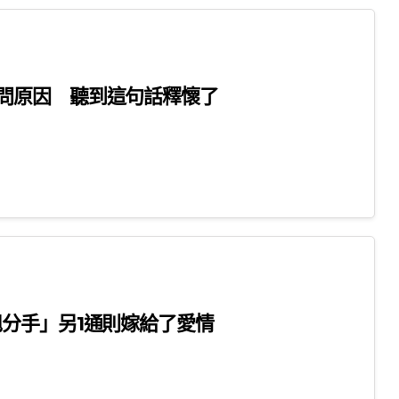
問原因 聽到這句話釋懷了
分手」另1通則嫁給了愛情