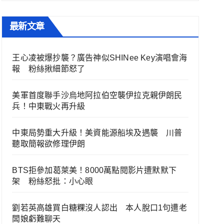
最新文章
王心凌被爆抄襲？廣告神似SHINee Key演唱會海
報 粉絲揪細節怒了
美軍首度聯手沙烏地阿拉伯空襲伊拉克親伊朗民
兵！中東戰火再升級
中東局勢重大升級！美資能源船埃及遇襲 川普
聽取簡報欲修理伊朗
BTS拒參加葛萊美！8000萬點閱影片遭默默下
架 粉絲怒批：小心眼
劉若英高雄買白糖粿沒人認出 本人脫口1句遭老
闆娘虧難聊天