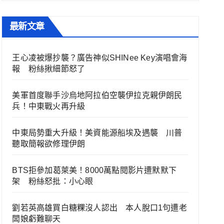
最新文章
王心凌被爆抄襲？廣告神似SHINee Key演唱會海
報 粉絲揪細節怒了
美軍首度聯手沙烏地阿拉伯空襲伊拉克親伊朗民
兵！中東戰火再升級
中東局勢重大升級！美資能源船埃及遇襲 川普
聽取簡報欲修理伊朗
BTS拒參加葛萊美！8000萬點閱影片遭默默下
架 粉絲怒批：小心眼
劉若英高雄買白糖粿沒人認出 本人脫口1句遭老
闆娘虧難聊天