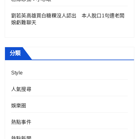
劉若英高雄買白糖粿沒人認出 本人脫口1句遭老闆
娘虧難聊天
分類
Style
人氣搜尋
娛樂圈
熱點事件
熱點新聞