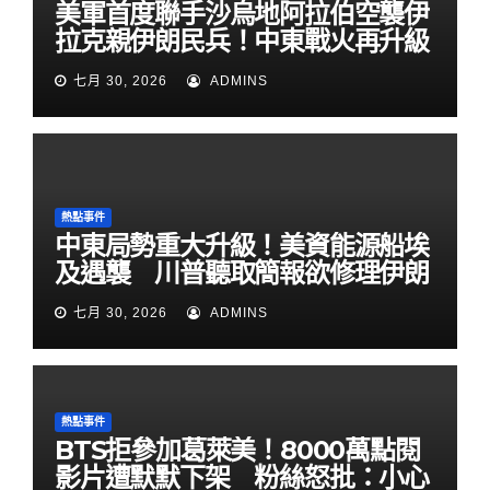
美軍首度聯手沙烏地阿拉伯空襲伊
拉克親伊朗民兵！中東戰火再升級
七月 30, 2026
ADMINS
熱點事件
中東局勢重大升級！美資能源船埃
及遇襲 川普聽取簡報欲修理伊朗
七月 30, 2026
ADMINS
熱點事件
BTS拒參加葛萊美！8000萬點閱
影片遭默默下架 粉絲怒批：小心