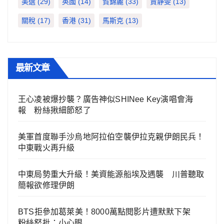
美選
(29)
英國
(14)
賀錦麗
(33)
賈靜雯
(13)
關稅
(17)
香港
(31)
馬斯克
(13)
最新文章
王心凌被爆抄襲？廣告神似SHINee Key演唱會海
報 粉絲揪細節怒了
美軍首度聯手沙烏地阿拉伯空襲伊拉克親伊朗民兵！
中東戰火再升級
中東局勢重大升級！美資能源船埃及遇襲 川普聽取
簡報欲修理伊朗
BTS拒參加葛萊美！8000萬點閱影片遭默默下架
粉絲怒批：小心眼