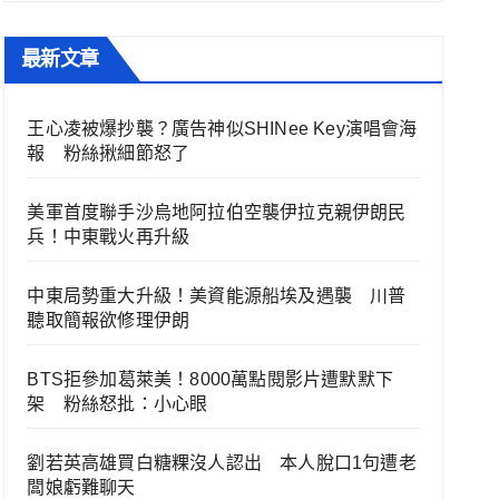
最新文章
王心凌被爆抄襲？廣告神似SHINee Key演唱會海
報 粉絲揪細節怒了
美軍首度聯手沙烏地阿拉伯空襲伊拉克親伊朗民
兵！中東戰火再升級
中東局勢重大升級！美資能源船埃及遇襲 川普
聽取簡報欲修理伊朗
BTS拒參加葛萊美！8000萬點閱影片遭默默下
架 粉絲怒批：小心眼
劉若英高雄買白糖粿沒人認出 本人脫口1句遭老
闆娘虧難聊天