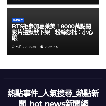
熱點事件
BTS拒參加葛萊美！8000萬點閱
影片遭默默下架 粉絲怒批：小心
眼
七月 30, 2026
ADMINS
熱點事件_人氣搜尋_熱點新
聞_hot news新聞網