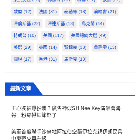
歐盟
(12)
法國
(31)
泰勒絲
(18)
演唱會
(21)
澤倫斯基
(22)
澤連斯基
(13)
烏克蘭
(44)
特朗普
(10)
美國
(117)
美國總統大選
(49)
美選
(29)
英國
(14)
賀錦麗
(33)
賈靜雯
(13)
關稅
(17)
香港
(31)
馬斯克
(13)
最新文章
王心凌被爆抄襲？廣告神似SHINee Key演唱會海
報 粉絲揪細節怒了
美軍首度聯手沙烏地阿拉伯空襲伊拉克親伊朗民兵！
中東戰火再升級