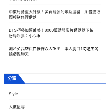
中東局勢重大升級！美資能源船埃及遇襲 川普聽取
簡報欲修理伊朗
BTS拒參加葛萊美！8000萬點閱影片遭默默下架
粉絲怒批：小心眼
劉若英高雄買白糖粿沒人認出 本人脫口1句遭老闆
娘虧難聊天
分類
Style
人氣搜尋