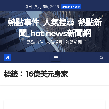
跳
週日. 八月 9th, 2026
4:54:13 AM
至
內
熱點事件_人氣搜尋_熱點新
容
聞_hot news新聞網
熱點事件_人氣搜尋_熱點新聞
標籤：
16億美元身家