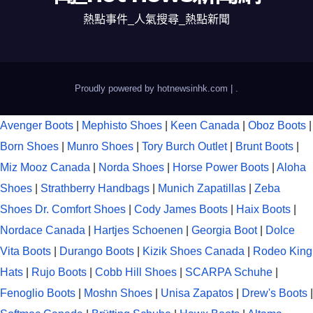
熱點事件_人氣搜尋_熱點新聞
Proudly powered by hotnewsinhk.com
|
.
Avenger Boots
|
Mephisto Shoes
|
Keen Canada
|
Oboz Boots
|
Born Shoes
|
Munro Shoes
|
Tory Burch Outlet
|
Brunt Boots
|
Miz Mooz Canada
|
Norda Shoes
|
Horse Power Boots
|
Aloha
Shoes
|
Strathberry Handbags
|
Munich Zapatillas
|
Zeba
Shoes
Dr. Comfort Shoes
|
Cody James Boots
|
Haix Boots
|
Nordace Canada
|
Hartjes Schoenen
|
Georgia Boot
|
Dolce
Vita Boots
|
Durango Boots
|
Kizik Shoes Canada
|
Rodeo King
Hats
|
Rujo Boots
|
Cobb Hill Shoes
|
SCARPA Schuhe
|
Fenoglio Boots
|
Moshn Shoes
|
Unisa Zapatos
|
Drew's Boots
|