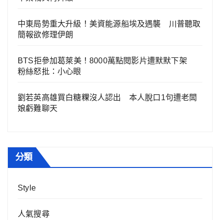
中東局勢重大升級！美資能源船埃及遇襲 川普聽取
簡報欲修理伊朗
BTS拒參加葛萊美！8000萬點閱影片遭默默下架
粉絲怒批：小心眼
劉若英高雄買白糖粿沒人認出 本人脫口1句遭老闆
娘虧難聊天
分類
Style
人氣搜尋