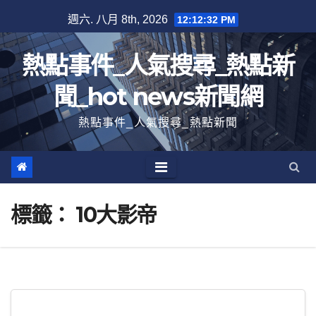
跳
週六. 八月 8th, 2026
12:12:32 PM
至
內
熱點事件_人氣搜尋_熱點新
容
聞_hot news新聞網
熱點事件_人氣搜尋_熱點新聞
標籤：
10大影帝