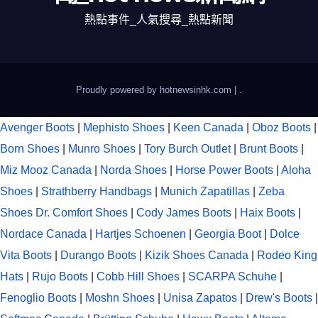
熱點事件_人氣搜尋_熱點新聞
Proudly powered by hotnewsinhk.com
|
.
Avenger Boots
|
Mephisto Shoes
|
Keen Canada
|
Oboz Boots
|
Born Shoes
|
Munro Shoes
|
Tory Burch Outlet
|
Brunt Boots
|
Miz Mooz Canada
|
Norda Shoes
|
Horse Power Boots
|
Aloha
Shoes
|
Strathberry Handbags
|
Munich Zapatillas
|
Zeba
Shoes
Dr. Comfort Shoes
|
Cody James Boots
|
Haix Boots
|
Nordace Canada
|
Hartjes Schoenen
|
Georgia Boot
|
Dolce
Vita Boots
|
Durango Boots
|
Kizik Shoes Canada
|
Rodeo King
Hats
|
Rujo Boots
|
Cobb Hill Shoes
|
SCARPA Schuhe
|
Fenoglio Boots
|
Moshn Shoes
|
Unisa Zapatos
|
Drew's Boots
|