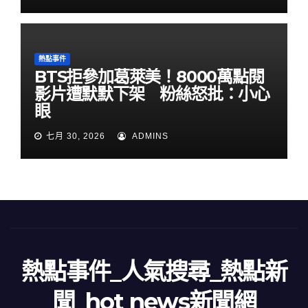
熱點事件
BTS拒參加葛萊美！8000萬點閱
影片遭默默下架 粉絲怒批：小心
眼
七月 30, 2026
ADMINS
熱點事件_人氣搜尋_熱點新
聞_hot news新聞網