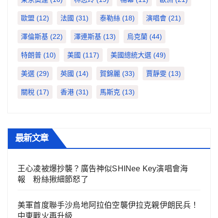
歐盟
(12)
法國
(31)
泰勒絲
(18)
演唱會
(21)
澤倫斯基
(22)
澤連斯基
(13)
烏克蘭
(44)
特朗普
(10)
美國
(117)
美國總統大選
(49)
美選
(29)
英國
(14)
賀錦麗
(33)
賈靜雯
(13)
關稅
(17)
香港
(31)
馬斯克
(13)
最新文章
王心凌被爆抄襲？廣告神似SHINee Key演唱會海
報 粉絲揪細節怒了
美軍首度聯手沙烏地阿拉伯空襲伊拉克親伊朗民兵！
中東戰火再升級