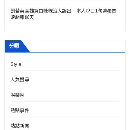
劉若英高雄買白糖粿沒人認出 本人脫口1句遭老闆
娘虧難聊天
分類
Style
人氣搜尋
娛樂圈
熱點事件
熱點新聞