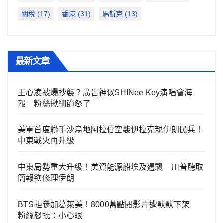
關稅
(17)
香港
(31)
馬斯克
(13)
最新文章
王心凌被爆抄襲？廣告神似SHINee Key演唱會海
報 粉絲揪細節怒了
美軍首度聯手沙烏地阿拉伯空襲伊拉克親伊朗民兵！
中東戰火再升級
中東局勢重大升級！美資能源船埃及遇襲 川普聽取
簡報欲修理伊朗
BTS拒參加葛萊美！8000萬點閱影片遭默默下架
粉絲怒批：小心眼