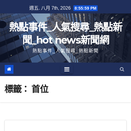
跳
週五. 八月 7th, 2026
8:55:59 PM
至
內
熱點事件_人氣搜尋_熱點新
容
聞_hot news新聞網
熱點事件_人氣搜尋_熱點新聞
標籤：
首位