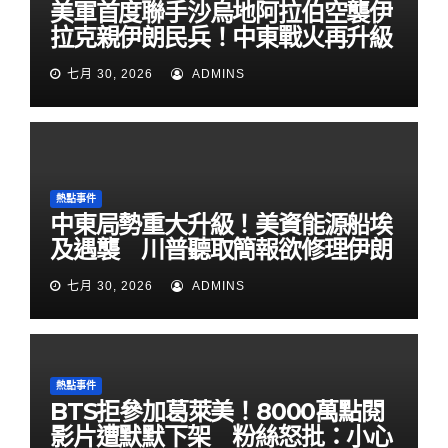
美軍首度聯手沙烏地阿拉伯空襲伊
拉克親伊朗民兵！中東戰火再升級
七月 30, 2026
ADMINS
熱點事件
中東局勢重大升級！美資能源船埃
及遇襲 川普聽取簡報欲修理伊朗
七月 30, 2026
ADMINS
熱點事件
BTS拒參加葛萊美！8000萬點閱
影片遭默默下架 粉絲怒批：小心