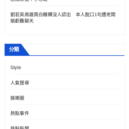
劉若英高雄買白糖粿沒人認出 本人脫口1句遭老闆
娘虧難聊天
分類
Style
人氣搜尋
娛樂圈
熱點事件
熱點新聞