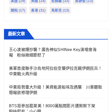
美選
(29)
英國
(14)
賀錦麗
(33)
賈靜雯
(13)
關稅
(17)
香港
(31)
馬斯克
(13)
最新文章
王心凌被爆抄襲？廣告神似SHINee Key演唱會海
報 粉絲揪細節怒了
美軍首度聯手沙烏地阿拉伯空襲伊拉克親伊朗民兵！
中東戰火再升級
中東局勢重大升級！美資能源船埃及遇襲 川普聽取
簡報欲修理伊朗
BTS拒參加葛萊美！8000萬點閱影片遭默默下架
粉絲怒批：小心眼