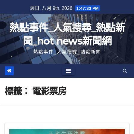
跳
週日. 八月 9th, 2026
1:47:33 PM
至
內
熱點事件_人氣搜尋_熱點新
容
聞_hot news新聞網
熱點事件_人氣搜尋_熱點新聞
標籤：
電影票房