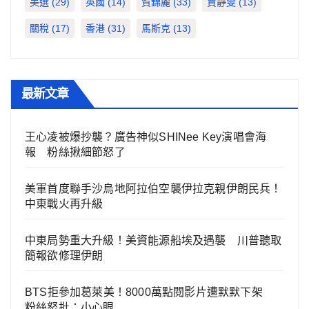
美選
(29)
英國
(14)
賀錦麗
(33)
賈靜雯
(13)
關稅
(17)
香港
(31)
馬斯克
(13)
最新文章
王心凌被爆抄襲？廣告神似SHINee Key演唱會海
報 粉絲揪細節怒了
美軍首度聯手沙烏地阿拉伯空襲伊拉克親伊朗民兵！
中東戰火再升級
中東局勢重大升級！美資能源船埃及遇襲 川普聽取
簡報欲修理伊朗
BTS拒參加葛萊美！8000萬點閱影片遭默默下架
粉絲怒批：小心眼