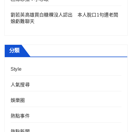
劉若英高雄買白糖粿沒人認出 本人脫口1句遭老闆
娘虧難聊天
分類
Style
人氣搜尋
娛樂圈
熱點事件
熱點新聞