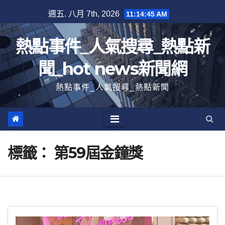
跳
週五. 八月 7th, 2026
11:14:46 AM
至
內
熱點事件_人氣搜尋_熱點新
容
聞_hot news新聞網
熱點事件_人氣搜尋_熱點新聞
標籤：
第59屆金鐘獎