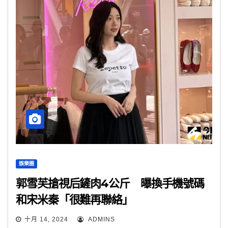
娛樂圈
郭雪芙搶視后鏟肉4公斤 曝換手機號碼
和宋米秦「很難再聯絡」
十月 14, 2024
ADMINS