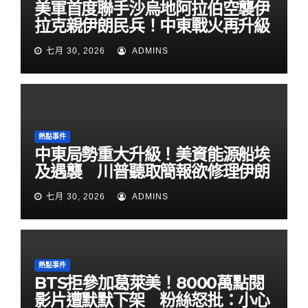
美軍首度聯手沙烏地阿拉伯空襲伊
拉克親伊朗民兵！中東戰火再升級
七月 30, 2026
ADMINS
熱點事件
中東局勢重大升級！美資能源船埃
及遇襲 川普聽取簡報欲修理伊朗
七月 30, 2026
ADMINS
熱點事件
BTS拒參加葛萊美！8000萬點閱
影片遭默默下架 粉絲怒批：小心