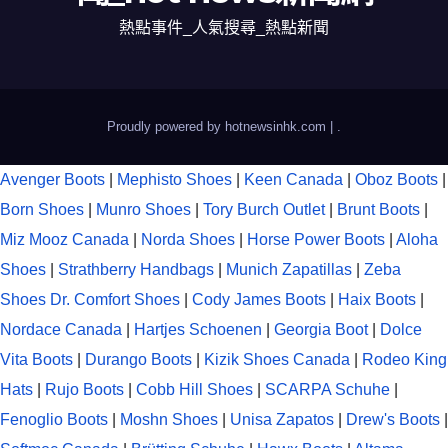
熱點事件_人氣搜尋_熱點新聞
Proudly powered by hotnewsinhk.com
|
.
Avenger Boots
|
Mephisto Shoes
|
Keen Canada
|
Oboz Boots
|
Born Shoes
|
Munro Shoes
|
Tory Burch Outlet
|
Brunt Boots
|
Miz Mooz Canada
|
Norda Shoes
|
Horse Power Boots
|
Aloha
Shoes
|
Strathberry Handbags
|
Munich Zapatillas
|
Zeba
Shoes
Dr. Comfort Shoes
|
Cody James Boots
|
Haix Boots
|
Nordace Canada
|
Hartjes Schoenen
|
Georgia Boot
|
Dolce
Vita Boots
|
Durango Boots
|
Kizik Shoes Canada
|
Rodeo King
Hats
|
Rujo Boots
|
Cobb Hill Shoes
|
SCARPA Schuhe
|
Fenoglio Boots
|
Moshn Shoes
|
Unisa Zapatos
|
Drew's Boots
|