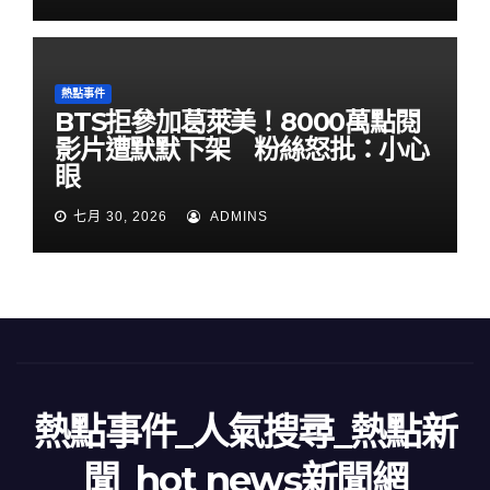
熱點事件
BTS拒參加葛萊美！8000萬點閱
影片遭默默下架 粉絲怒批：小心
眼
七月 30, 2026
ADMINS
熱點事件_人氣搜尋_熱點新
聞_hot news新聞網