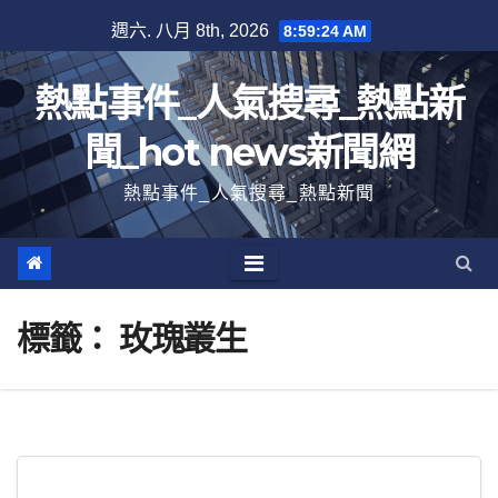
跳
週六. 八月 8th, 2026
8:59:24 AM
至
內
熱點事件_人氣搜尋_熱點新
容
聞_hot news新聞網
熱點事件_人氣搜尋_熱點新聞
標籤：
玫瑰叢生