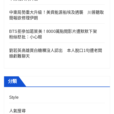
中東局勢重大升級！美資能源船埃及遇襲 川普聽取
簡報欲修理伊朗
BTS拒參加葛萊美！8000萬點閱影片遭默默下架
粉絲怒批：小心眼
劉若英高雄買白糖粿沒人認出 本人脫口1句遭老闆
娘虧難聊天
分類
Style
人氣搜尋