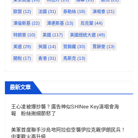
歐盟
(12)
法國
(31)
泰勒絲
(18)
演唱會
(21)
澤倫斯基
(22)
澤連斯基
(13)
烏克蘭
(44)
特朗普
(10)
美國
(117)
美國總統大選
(49)
美選
(29)
英國
(14)
賀錦麗
(33)
賈靜雯
(13)
關稅
(17)
香港
(31)
馬斯克
(13)
最新文章
王心凌被爆抄襲？廣告神似SHINee Key演唱會海
報 粉絲揪細節怒了
美軍首度聯手沙烏地阿拉伯空襲伊拉克親伊朗民兵！
中東戰火再升級